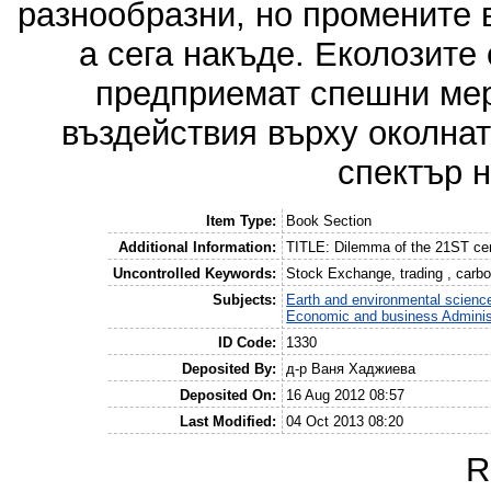
разнообразни, но промените в
а сега накъде. Еколозите
предприемат спешни мер
въздействия върху околна
спектър н
Item Type:
Book Section
Additional Information:
TITLE: Dilemma of the 21ST cen
Uncontrolled Keywords:
Stock Exchange, trading , carb
Subjects:
Earth and environmental scienc
Economic and business Adminis
ID Code:
1330
Deposited By:
д-р Ваня Хаджиева
Deposited On:
16 Aug 2012 08:57
Last Modified:
04 Oct 2013 08:20
R