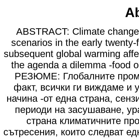
Ab
ABSTRACT: Climate change h
scenarios in the early twenty-
subsequent global warming affec
the agenda a dilemma -food or
РЕЗЮМЕ: Глобалните проме
факт, всички ги виждаме и 
начина -от една страна, сенз
периоди на засушаване, ураг
страна климатичните пр
сътресения, които следват ед