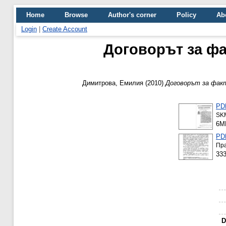
Home
Browse
Author's corner
Policy
Ab
Login
|
Create Account
Договорът за фа
Димитрова, Емилия
(2010)
Договорът за факт
PDF
SK
6M
PDF
Пра
33
D