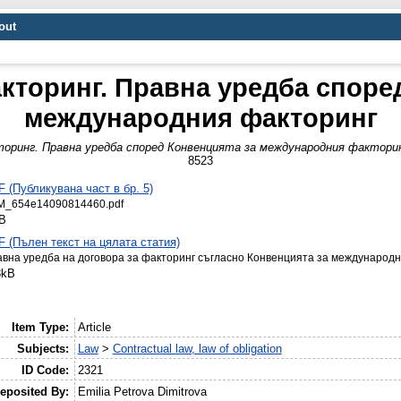
out
кторинг. Правна уредба споре
международния факторинг
оринг. Правна уредба според Конвенцията за международния факторин
8523
 (Публикувана част в бр. 5)
M_654e14090814460.pdf
B
 (Пълен текст на цялата статия)
вна уредба на договора за факторинг съгласно Конвенцията за международн
3kB
Item Type:
Article
Subjects:
Law
>
Contractual law, law of obligation
ID Code:
2321
eposited By:
Emilia Petrova Dimitrova