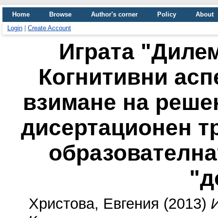
Home
Browse
Author's corner
Policy
About
Login
|
Create Account
Играта "Дилем
Когнитивни асп
взимане на реше
дисертационен т
образователна
"д
Христова, Евгения
(2013)