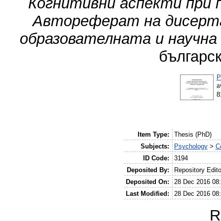
Когнитивни аспекти при п
Автореферат на дисерта
образователната и научна 
българск
P
a
8
Item Type:
Thesis (PhD)
Subjects:
Psychology
>
C
ID Code:
3194
Deposited By:
Repository Edito
Deposited On:
28 Dec 2016 08
Last Modified:
28 Dec 2016 08
R