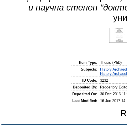
и научна степен "докто
уни
Item Type:
Thesis (PhD)
Subjects:
History.Archaeo
History.Archaeo
ID Code:
3232
Deposited By:
Repository Edito
Deposited On:
30 Dec 2016 11:
Last Modified:
16 Jan 2017 14:
R