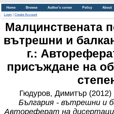
Home
Browse
Author's corner
Policy
About
Login
|
Create Account
Малцинствената п
вътрешни и балкан
г.: Авторефера
присъждане на об
степе
Гюдуров, Димитър
(2012)
България - вътрешни и б
Автореферат на дисертация