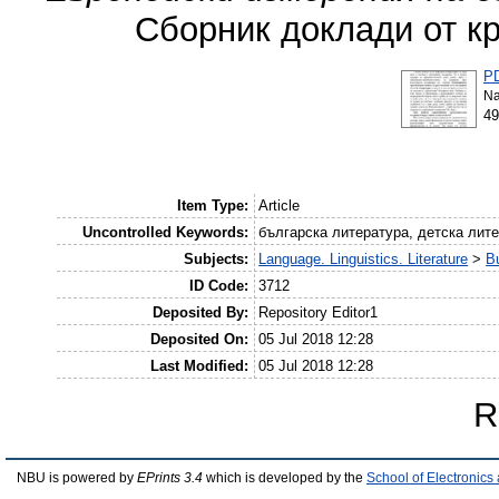
Сборник доклади от кр
P
Na
4
Item Type:
Article
Uncontrolled Keywords:
българска литература, детска лит
Subjects:
Language. Linguistics. Literature
>
Bu
ID Code:
3712
Deposited By:
Repository Editor1
Deposited On:
05 Jul 2018 12:28
Last Modified:
05 Jul 2018 12:28
R
NBU is powered by
EPrints 3.4
which is developed by the
School of Electronic