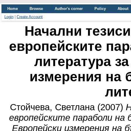
Home
Browse
Author's corner
Policy
About
Login
|
Create Account
Начални тезиси
европейските пар
литература за
измерения на 
лит
Стойчева, Светлана
(2007)
Н
европейските параболи на 
Европейски измерения на 