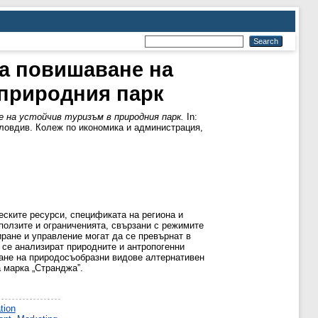
за повишаване на
 природния парк
е на устойчив туризъм в природния парк.
In:
Пловдив. Колеж по икономика и администрация,
еските ресурси, спецификата на региона и
ползите и ограниченията, свързани с режимите
иране и управление могат да се превърнат в
 се анализират природните и антропогенни
гане на природосъобразни видове алтернативен
а марка „Странджа”.
tion