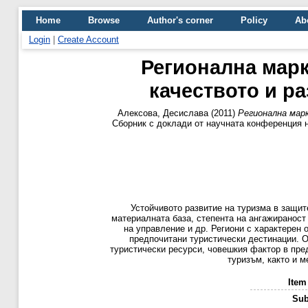
Home
Browse
Author's corner
Policy
Ab
Login
|
Create Account
Регионална марк
качеството и р
Алексова, Десислава
(2011)
Регионална марк
Сборник с доклади от научната конференция н
Устойчивото развитие на туризма в защит
материалната база, степента на ангажираност
на управление и др. Региони с характерен 
предпочитани туристически дестинации. О
туристически ресурси, човешкия фактор в пре
туризъм, както и м
Item
Sub