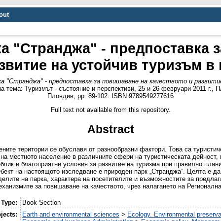
out
а "Странджа" - предпоставка 
азвитие на устойчив туризъм в
а "Странджа" - предпоставка за повишаване на качеството и развити
а тема: Туризмът - състояние и перспективи, 25 и 26 февруари 2011 г., 
Пловдив, pp. 89-102. ISBN 9789549277616
Full text not available from this repository.
Abstract
ените територии се обуславя от разнообразни фактори. Това са туристич
 на местното население в различните сфери на туристическата дейност, 
облик и благоприятни условия за развитие на туризма при правилно план
бект на настоящото изследване е природен парк „Странджа”. Целта е да
делите на парка, характера на посетителите и възможностите за предла
еханизмите за повишаване на качеството, чрез налагането на Регионалн
 Type:
Book Section
jects:
Earth and environmental sciences
>
Ecology. Environmental preserva