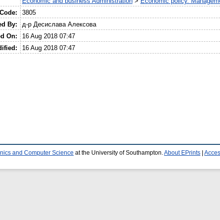
Economic and business Administration
>
Economic policy. Manageme
 Code:
3805
ed By:
д-р Десислава Алексова
ed On:
16 Aug 2018 07:47
ified:
16 Aug 2018 07:47
ronics and Computer Science
at the University of Southampton.
About EPrints
|
Access