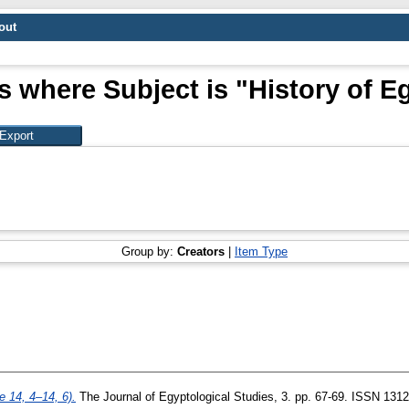
out
s where Subject is "History of E
Group by:
Creators
|
Item Type
 14, 4–14, 6).
The Journal of Egyptological Studies, 3. pp. 67-69. ISSN 131