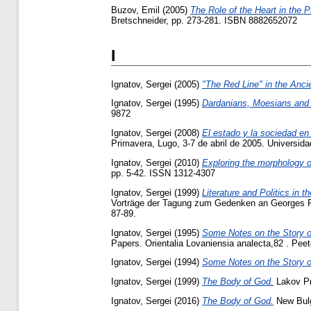
Buzov, Emil
(2005)
The Role of the Heart in the Pu
Bretschneider, pp. 273-281. ISBN 8882652072
I
Ignatov, Sergei
(2005)
"The Red Line" in the Anci
Ignatov, Sergei
(1995)
Dardanians, Moesians and 
9872
Ignatov, Sergei
(2008)
El estado y la sociedad en 
Primavera, Lugo, 3-7 de abril de 2005. Universi
Ignatov, Sergei
(2010)
Exploring the morphology of
pp. 5-42. ISSN 1312-4307
Ignatov, Sergei
(1999)
Literature and Politics in 
Vorträge der Tagung zum Gedenken an Georges Pose
87-89.
Ignatov, Sergei
(1995)
Some Notes on the Story o
Papers. Orientalia Lovaniensia analecta,82 . Pe
Ignatov, Sergei
(1994)
Some Notes on the Story o
Ignatov, Sergei
(1999)
The Body of God.
Lakov Pr
Ignatov, Sergei
(2016)
The Body of God.
New Bulg