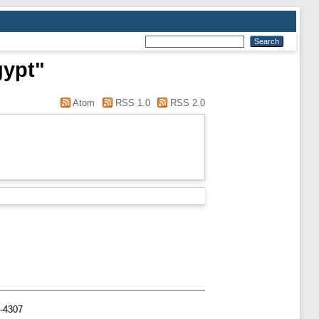
gypt"
Atom
RSS 1.0
RSS 2.0
2-4307