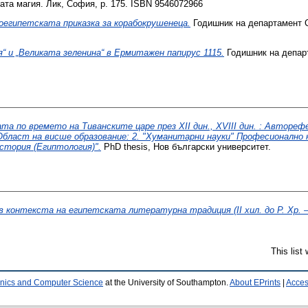
ата магия. Лик, София, p. 175. ISBN 9546072966
оегипетската приказка за корабокрушенеца.
Годишник на департамент С
я“ и „Великата зеленина“ в Ермитажен папирус 1115.
Годишник на депар
та по времето на Тиванските царе през ХІІ дин., ХVІІІ дин. : Авторе
Област на висше образование: 2. "Хуманитарни науки" Професионално н
стория (Египтология)".
PhD thesis, Нов български университет.
контекста на египетската литературна традиция (II хил. до Р. Хр. – с
This list
ronics and Computer Science
at the University of Southampton.
About EPrints
|
Access