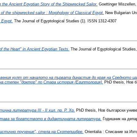
 the Ancient Egyptian Story of the Shipwrecked Sailor.
Goettinger Miszellen,
 of the shipwrecked sailor : Morphology of Classical Egypt.
New Bulgarian Uni
 Egypt.
The Journal of Egyptological Studies (1). ISSN 1312-4307
f the Heart" in Ancient Egyptian Texts.
The Journal of Egyptological Studies
вения култ от началото на първата династия до края на Средното ц
на степен "доктор" по Стара история (Египтология).
PhD thesis, Нов б
чна литература III - II хил. пр. Р. Хр.
PhD thesis, Нов български униве
тава за богатството в дидактичната литература.
Годишник на депа
истично поучение", стела на Схотепиибре.
Orientalia : Списание за Изт