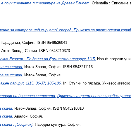
 в поучителната литература на Древен Египет.
Orientalia : Списание 
ение за контрола над сърцето“ според „Приказка за претърпелия кораб
Парадигма, София. ISBN 9549536041
Изток-Запад, София. ISBN 9543210373
ския Египет : По данни на Ермитажен папирус 1115.
Нов български уни
е египтяни.
Изток-Запад, София. ISBN 9543211116
е египтяни.
Изток-Запад, София.
ен папирус 1115, 36-37; 105-106.
In: Стъпки по пясъка. Университетск
тация на древноегипетската „Приказка за претърпелия корабокрушени
 скала.
Изток-Запад, София. ISBN 9543210810
 скала.
Авалон, София.
скала : [Сборник].
Народна култура, София.