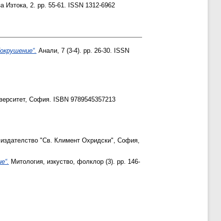
за Изтока, 2. pp. 55-61. ISSN 1312-6962
окрушение“.
Анали, 7 (3-4). pp. 26-30. ISSN
верситет, София. ISBN 9789545357213
о издателство "Св. Климент Охридски", София,
е“.
Митология, изкуство, фолклор (3). pp. 146-