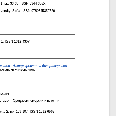
 1. pp. 33-38. ISSN 0344-385X
versity, Sofia. ISBN 9789545359729
, 1. ISSN 1312-4307
арство : Автореферат на дисертационен
ългарски университет.
рситет.
ртамент Средиземноморски и източни
ока, 2. pp. 103-107. ISSN 1312-6962