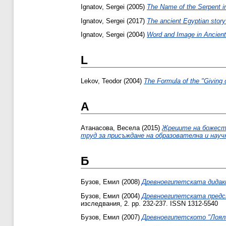
Ignatov, Sergei
(2005)
The Name of the Serpent in
Ignatov, Sergei
(2017)
The ancient Egyptian story
Ignatov, Sergei
(2004)
Word and Image in Ancient
L
Lekov, Teodor
(2004)
The Formula of the "Giving o
А
Атанасова, Весела
(2015)
Жреците на божест
труд за присъждане на образователна и науч
Б
Бузов, Емил
(2008)
Древноегипетската дидакти
Бузов, Емил
(2004)
Древноегипетската предс
изследвания, 2. pp. 232-237. ISSN 1312-5540
Бузов, Емил
(2007)
Древноегипетското "Лоял