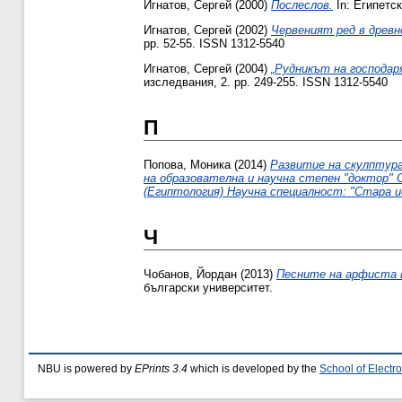
Игнатов, Сергей
(2000)
Послеслов.
In: Египетск
Игнатов, Сергей
(2002)
Червеният ред в древн
pp. 52-55. ISSN 1312-5540
Игнатов, Сергей
(2004)
„Рудникът на господар
изследвания, 2. pp. 249-255. ISSN 1312-5540
П
Попова, Моника
(2014)
Развитие на скулптура
на образователна и научна степен "доктор" 
(Египтология) Научна специалност: "Стара и
Ч
Чобанов, Йордан
(2013)
Песните на арфиста в 
български университет.
NBU is powered by
EPrints 3.4
which is developed by the
School of Elect