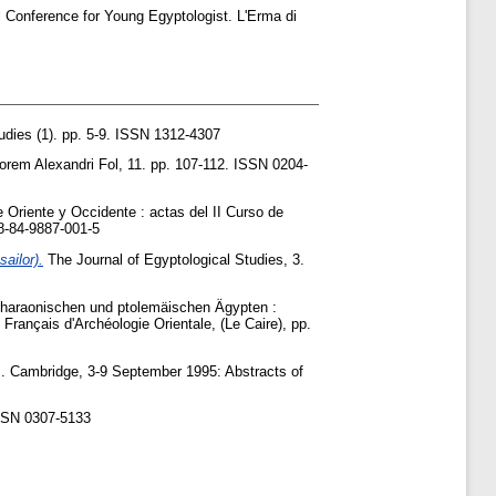
al Conference for Young Egyptologist. L'Erma di
udies (1). pp. 5-9. ISSN 1312-4307
orem Alexandri Fol, 11. pp. 107-112. ISSN 0204-
 Oriente y Occidente : actas del II Curso de
8-84-9887-001-5
ailor).
The Journal of Egyptological Studies, 3.
m pharaonischen und ptolemäischen Ägypten :
rançais d'Archéologie Orientale, (Le Caire), pp.
s. Cambridge, 3-9 September 1995: Abstracts of
ISSN 0307-5133