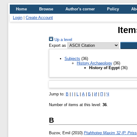
Home
Browse
Author's corner
Policy
Ab
Login
|
Create Account
Item
Up a level
Export as
Subjects
(36)
History.Archaeology
(36)
History of Egypt
(36)
Jump to:
B
|
I
|
L
|
А
|
Б
|
И
|
П
|
Ч
Number of items at this level:
36
.
B
Buzov, Emil
(2010)
Ptahhotep Maxim 32 (P. Prisse