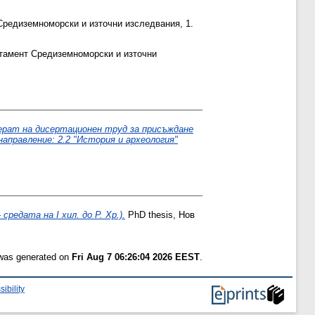
редиземноморски и източни изследвания, 1.
тамент Средиземноморски и източни
ферат на дисертационен труд за присъждане
аправление: 2.2 "История и археология"
редата на I хил. до Р. Хр.).
PhD thesis, Нов
 was generated on
Fri Aug 7 06:26:04 2026 EEST
.
ibility