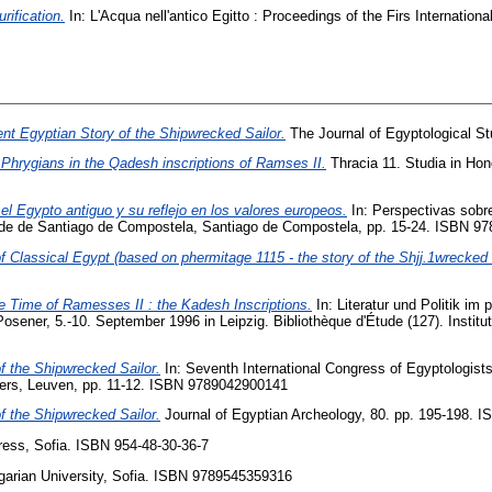
rification.
In: L'Acqua nell'antico Egitto : Proceedings of the Firs Internation
ent Egyptian Story of the Shipwrecked Sailor.
The Journal of Egyptological St
Phrygians in thе Qadesh inscriptions of Ramses II.
Thracia 11. Studia in Hon
el Egypto antiguo y su reflejo en los valores europeos.
In: Perspectivas sobre
dade de Santiago de Compostela, Santiago de Compostela, pp. 15-24. ISBN 97
 Classical Egypt (based on phermitage 1115 - the story of thе Shjj.1wrecked s
the Time of Ramesses II : the Kadesh Inscriptions.
In: Literatur und Politik i
ner, 5.-10. September 1996 in Leipzig. Bibliothèque d'Étude (127). Institut F
f the Shipwrecked Sailor.
In: Seventh International Congress of Egyptologist
eters, Leuven, pp. 11-12. ISBN 9789042900141
f the Shipwrecked Sailor.
Journal of Egyptian Archeology, 80. pp. 195-198. 
ess, Sofia. ISBN 954-48-30-36-7
arian University, Sofia. ISBN 9789545359316