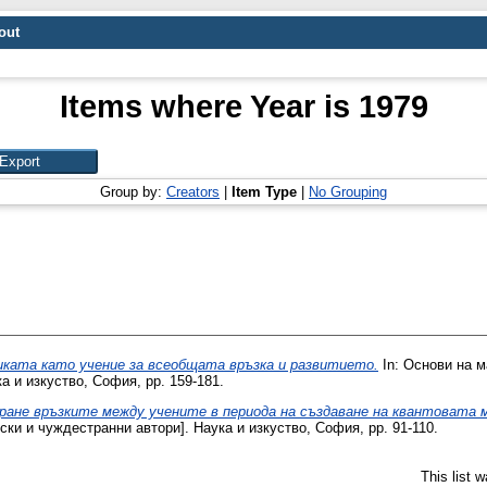
out
Items where Year is 1979
Group by:
Creators
|
Item Type
|
No Grouping
ката като учение за всеобщата връзка и развитието.
In: Основи на м
ка и изкуство, София, pp. 159-181.
ране връзките между учените в периода на създаване на квантовата м
ски и чуждестранни автори]. Наука и изкуство, София, pp. 91-110.
This list 