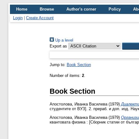
Home
Browse
Author's corner
Policy
Ab
Login
|
Create Account
Up a level
Export as
Jump to:
Book Section
Number of items:
2
.
Book Section
Апостолова, Иванка Василева
(1979)
Диалекти
студентите от ВУЗ]. 2. прераб. и доп. изд. Нау
Апостолова, Иванка Василева
(1979)
Организи
квантовата физика : [Сборник статии от българ