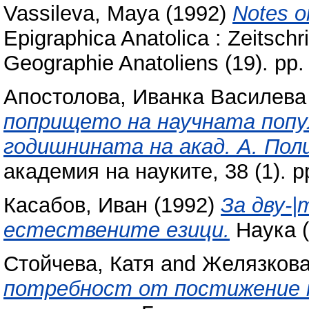
Vassileva, Maya
(1992)
Notes o
Epigraphica Anatolica : Zeitschri
Geographie Anatoliens (19). pp
Апостолова, Иванка Василева
попрището на научната попул
годишнината на акад. А. Пол
академия на науките, 38 (1). p
Касабов, Иван
(1992)
За дву-
естествените езици.
Наука (
Стойчева, Катя
and
Желязкова
потребност от постижение п