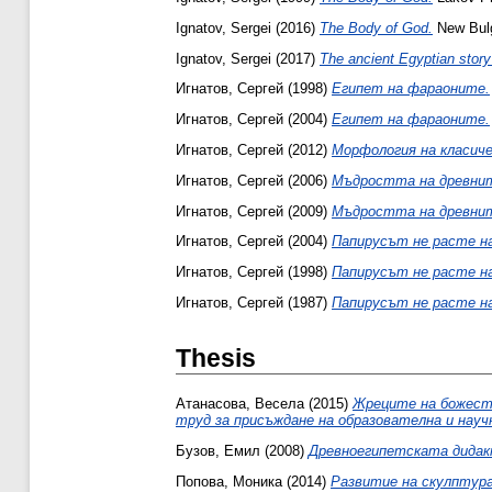
Ignatov, Sergei
(2016)
The Body of God.
New Bulg
Ignatov, Sergei
(2017)
The ancient Egyptian story
Игнатов, Сергей
(1998)
Египет на фараоните.
Игнатов, Сергей
(2004)
Египет на фараоните.
Игнатов, Сергей
(2012)
Морфология на класиче
Игнатов, Сергей
(2006)
Мъдростта на древнит
Игнатов, Сергей
(2009)
Мъдростта на древнит
Игнатов, Сергей
(2004)
Папирусът не расте на
Игнатов, Сергей
(1998)
Папирусът не расте на
Игнатов, Сергей
(1987)
Папирусът не расте на 
Thesis
Атанасова, Весела
(2015)
Жреците на божест
труд за присъждане на образователна и науч
Бузов, Емил
(2008)
Древноегипетската дидакти
Попова, Моника
(2014)
Развитие на скулптура