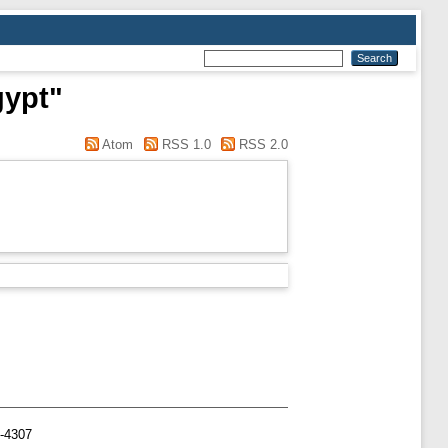
gypt"
Atom
RSS 1.0
RSS 2.0
2-4307