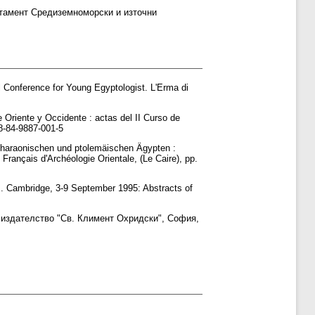
тамент Средиземноморски и източни
al Conference for Young Egyptologist. L'Erma di
 Oriente y Occidente : actas del II Curso de
8-84-9887-001-5
m pharaonischen und ptolemäischen Ägypten :
rançais d'Archéologie Orientale, (Le Caire), pp.
s. Cambridge, 3-9 September 1995: Abstracts of
о издателство "Св. Климент Охридски", София,