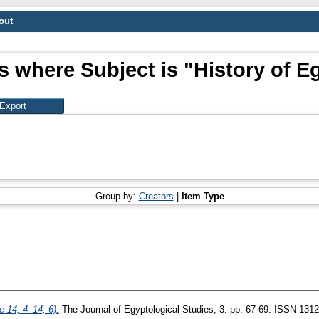
out
s where Subject is "History of E
Group by:
Creators
|
Item Type
 14, 4–14, 6).
The Journal of Egyptological Studies, 3. pp. 67-69. ISSN 131