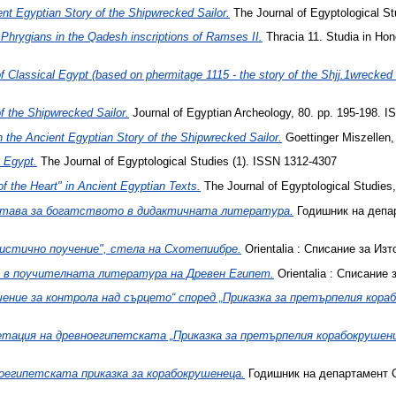
ent Egyptian Story of the Shipwrecked Sailor.
The Journal of Egyptological St
Phrygians in thе Qadesh inscriptions of Ramses II.
Thracia 11. Studia in Hon
 Classical Egypt (based on phermitage 1115 - the story of thе Shjj.1wrecked s
f the Shipwrecked Sailor.
Journal of Egyptian Archeology, 80. pp. 195-198. 
 the Ancient Egyptian Story of the Shipwrecked Sailor.
Goettinger Miszellen,
 Egypt.
The Journal of Egyptological Studies (1). ISSN 1312-4307
f the Heart" in Ancient Egyptian Texts.
The Journal of Egyptological Studies
тава за богатството в дидактичната литература.
Годишник на депа
истично поучение", стела на Схотепиибре.
Orientalia : Списание за Изт
 в поучителната литература на Древен Египет.
Orientalia : Списание 
ение за контрола над сърцето“ според „Приказка за претърпелия кораб
тация на древноегипетската „Приказка за претърпелия корабокрушени
оегипетската приказка за корабокрушенеца.
Годишник на департамент С