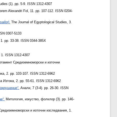
udies (1). pp. 5-9. ISSN 1312-4307
orem Alexandri Fol, 11. pp. 107-112. ISSN 0204-
ailor).
The Journal of Egyptological Studies, 3.
ISSN 0307-5133
 1. pp. 33-38. ISSN 0344-385X
, 1. ISSN 1312-4307
ртамент Средиземноморски и източни
ока, 2. pp. 103-107. ISSN 1312-6962
за Изтока, 2. pp. 55-61. ISSN 1312-6962
окрушение“.
Анали, 7 (3-4). pp. 26-30. ISSN
е“.
Митология, изкуство, фолклор (3). pp. 146-
редиземноморски и източни изследвания, 1.