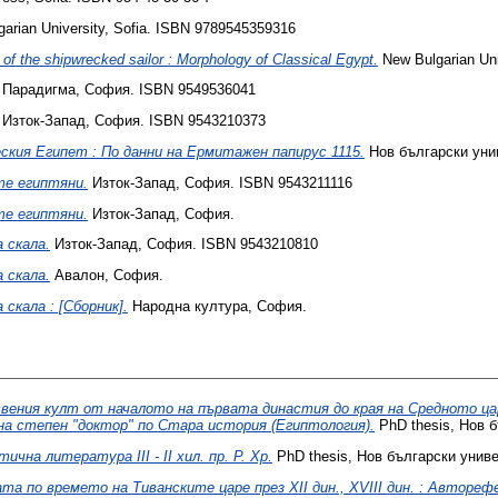
arian University, Sofia. ISBN 9789545359316
 of the shipwrecked sailor : Morphology of Classical Egypt.
New Bulgarian Uni
Парадигма, София. ISBN 9549536041
Изток-Запад, София. ISBN 9543210373
ския Египет : По данни на Ермитажен папирус 1115.
Нов български уни
е египтяни.
Изток-Запад, София. ISBN 9543211116
е египтяни.
Изток-Запад, София.
 скала.
Изток-Запад, София. ISBN 9543210810
 скала.
Авалон, София.
скала : [Сборник].
Народна култура, София.
вения култ от началото на първата династия до края на Средното ц
на степен "доктор" по Стара история (Египтология).
PhD thesis, Нов б
чна литература III - II хил. пр. Р. Хр.
PhD thesis, Нов български униве
та по времето на Тиванските царе през ХІІ дин., ХVІІІ дин. : Авторе