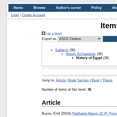
Home
Browse
Author's corner
Policy
Ab
Login
|
Create Account
Item
Up a level
Export as
Subjects
(36)
History.Archaeology
(36)
History of Egypt
(36)
Jump to:
Article
|
Book Section
|
Book
|
Thesis
Number of items at this level:
36
.
Article
Buzov, Emil
(2010)
Ptahhotep Maxim 32 (P. Prisse