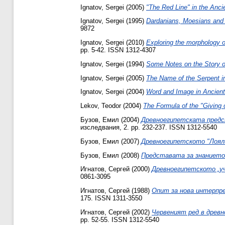
Ignatov, Sergei
(2005)
"The Red Line" in the Anci
Ignatov, Sergei
(1995)
Dardanians, Moesians and 
9872
Ignatov, Sergei
(2010)
Exploring the morphology of
pp. 5-42. ISSN 1312-4307
Ignatov, Sergei
(1994)
Some Notes on the Story o
Ignatov, Sergei
(2005)
The Name of the Serpent in
Ignatov, Sergei
(2004)
Word and Image in Ancient
Lekov, Teodor
(2004)
The Formula of the "Giving o
Бузов, Емил
(2004)
Древноегипетската предс
изследвания, 2. pp. 232-237. ISSN 1312-5540
Бузов, Емил
(2007)
Древноегипетското "Лоял
Бузов, Емил
(2008)
Представата за знанието
Игнатов, Сергей
(2000)
Древноегипетското „уч
0861-3095
Игнатов, Сергей
(1988)
Опит за нова интерпре
175. ISSN 1311-3550
Игнатов, Сергей
(2002)
Червеният ред в древн
pp. 52-55. ISSN 1312-5540