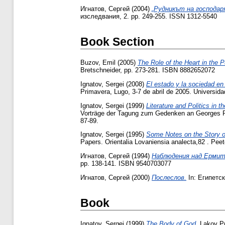
Игнатов, Сергей
(2004)
„Рудникът на господар
изследвания, 2. pp. 249-255. ISSN 1312-5540
Book Section
Buzov, Emil
(2005)
The Role of the Heart in the Pu
Bretschneider, pp. 273-281. ISBN 8882652072
Ignatov, Sergei
(2008)
El estado y la sociedad en 
Primavera, Lugo, 3-7 de abril de 2005. Universi
Ignatov, Sergei
(1999)
Literature and Politics in 
Vorträge der Tagung zum Gedenken an Georges Pose
87-89.
Ignatov, Sergei
(1995)
Some Notes on the Story o
Papers. Orientalia Lovaniensia analecta,82 . Pe
Игнатов, Сергей
(1994)
Наблюдения над Ермитаж
pp. 138-141. ISBN 9540703077
Игнатов, Сергей
(2000)
Послеслов.
In: Египетск
Book
Ignatov, Sergei
(1999)
The Body of God.
Lakov Pr