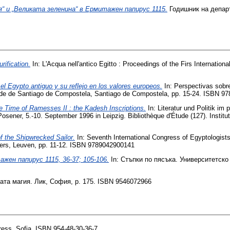
я“ и „Великата зеленина“ в Ермитажен папирус 1115.
Годишник на депар
rification.
In: L'Acqua nell'antico Egitto : Proceedings of the Firs Internation
el Egypto antiguo y su reflejo en los valores europeos.
In: Perspectivas sobre
dade de Santiago de Compostela, Santiago de Compostela, pp. 15-24. ISBN 97
the Time of Ramesses II : the Kadesh Inscriptions.
In: Literatur und Politik i
ner, 5.-10. September 1996 in Leipzig. Bibliothèque d'Étude (127). Institut F
f the Shipwrecked Sailor.
In: Seventh International Congress of Egyptologist
eters, Leuven, pp. 11-12. ISBN 9789042900141
ен папирус 1115, 36-37; 105-106.
In: Стъпки по пясъка. Университетск
ата магия. Лик, София, p. 175. ISBN 9546072966
ess, Sofia. ISBN 954-48-30-36-7