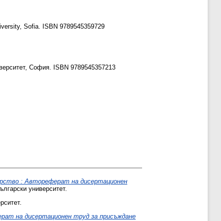
versity, Sofia. ISBN 9789545359729
верситет, София. ISBN 9789545357213
арство : Автореферат на дисертационен
ългарски университет.
рситет.
ферат на дисертационен труд за присъждане