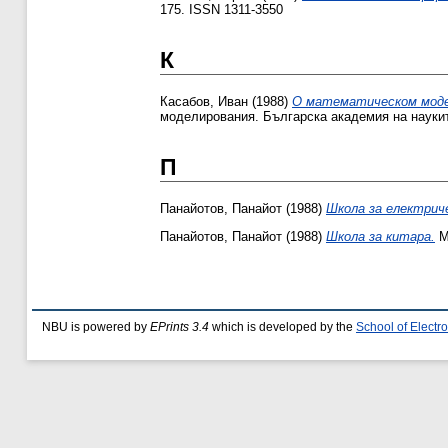
175. ISSN 1311-3550
К
Касабов, Иван
(1988)
О математическом моде
моделирования. Българска академия на науките
П
Панайотов, Панайот
(1988)
Школа за електрич
Панайотов, Панайот
(1988)
Школа за китара.
М
NBU is powered by
EPrints 3.4
which is developed by the
School of Elect