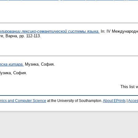
лировании лексико-семантической системы языка.
In: IV Международн
, Варна, pp. 112-113.
еска китара.
Музика, София.
узика, София.
This list
ronics and Computer Science
at the University of Southampton.
About EPrints
|
Access