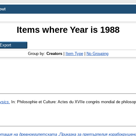
out
Items where Year is 1988
Group by:
Creators
|
Item Type
|
No Grouping
ysics.
In: Philosophie et Culture: Actes du XVIIe congrès mondial de philosophi
тация на древноегипетската „Приказка за претърпелия корабокрушени