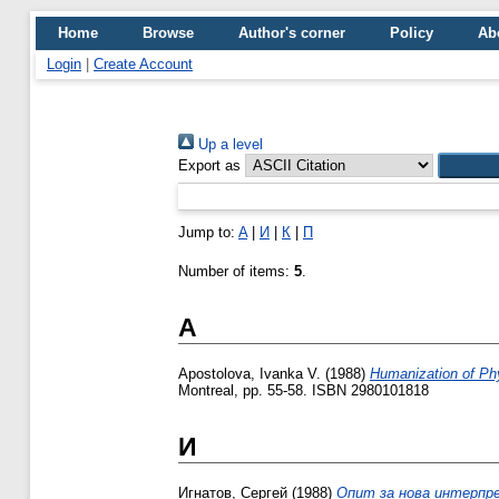
Home
Browse
Author's corner
Policy
Ab
Login
|
Create Account
Up a level
Export as
Jump to:
A
|
И
|
К
|
П
Number of items:
5
.
A
Apostolova, Ivanka V.
(1988)
Humanization of Ph
Montreal, pp. 55-58. ISBN 2980101818
И
Игнатов, Сергей
(1988)
Опит за нова интерпре