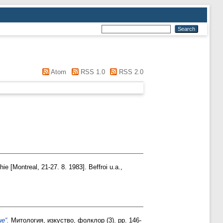
Atom
RSS 1.0
RSS 2.0
e [Montreal, 21-27. 8. 1983]. Beffroi u.a.,
е“.
Митология, изкуство, фолклор (3). pp. 146-