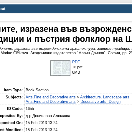
out
ите, изразена във възрожденс
диции и пъстрия фолклор на 
опите, изразена във възрожденската архитектура, живите традиции 
em Mariae Čičikova. Академично издателство "Марин Дринов", София, pp. 
PDF
18.pdf
8MB
Item Type:
Book Section
Subjects:
Arts.Fine and Decorative arts
>
Architecture. Landscape arts
Arts.Fine and Decorative arts
>
Decorative arts. Design
ID Code:
1655
eposited By:
д-р Десислава Алексова
eposited On:
15 Feb 2013 13:24
ast Modified:
15 Feb 2013 13:24