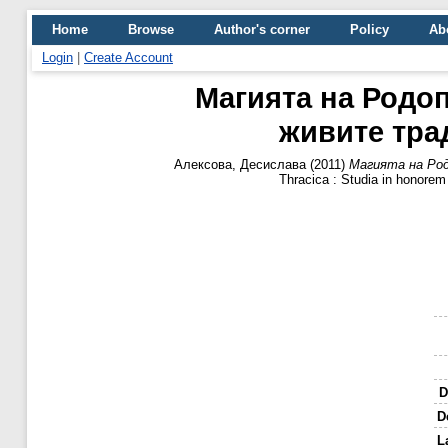
Home
Browse
Author's corner
Policy
Ab
Login
|
Create Account
Магията на Родоп
живите тра
Алексова, Десислава
(2011)
Магията на Род
Thracica : Studia in honor
D
D
L