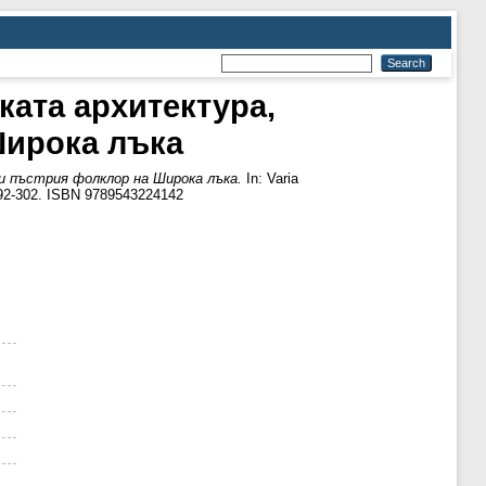
ката архитектура,
Широка лъка
и пъстрия фолклор на Широка лъка.
In: Varia
292-302. ISBN 9789543224142