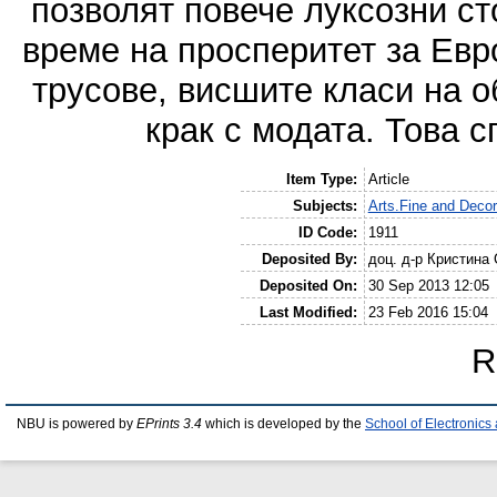
позволят повече луксозни ст
време на просперитет за Евр
трусове, висшите класи на о
крак с модата. Това с
Item Type:
Article
Subjects:
Arts.Fine and Decor
ID Code:
1911
Deposited By:
доц. д-р Кристина
Deposited On:
30 Sep 2013 12:05
Last Modified:
23 Feb 2016 15:04
R
NBU is powered by
EPrints 3.4
which is developed by the
School of Electronic