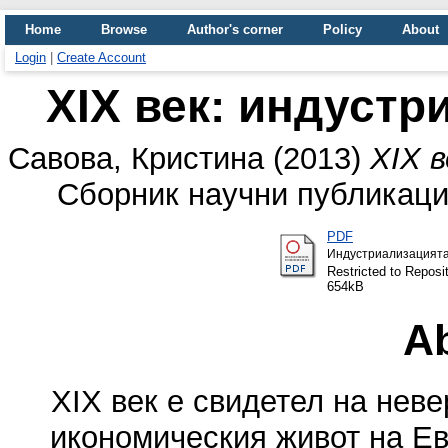
Home
Browse
Author's corner
Policy
About
Login
|
Create Account
ХIХ век: индустр
Савова, Кристина
(2013)
ХIХ 
Сборник научни публикации
PDF
Индустриализацията
Restricted to Reposit
654kB
Ab
XIX век е свидетел на нев
икономическия живот на Е