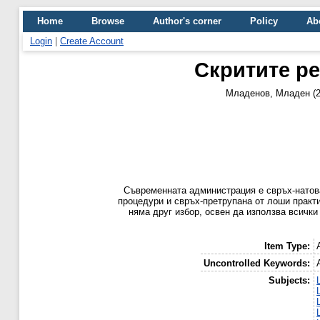
Home
Browse
Author's corner
Policy
Ab
Login
|
Create Account
Скритите ре
Младенов, Младен
(
Съвременната администрация е свръх-натова
процедури и свръх-претрупана от лоши практи
няма друг избор, освен да използва всички 
Item Type:
Uncontrolled Keywords:
Subjects: