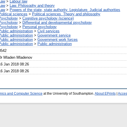
Law
>
Labour law
Law
>
Law. Philosophy and theory
Law
>
Powers of the state, state authority. Legislature. Judicial authorities
Political sciences
>
Political sciences. Theory and philosophy
Psychology
>
Cognitive psychology (science)
Psychology
>
Differential and developmental psychology
Psychology
>
Personal psychology
Public administration
>
Civil services
Public administration
>
Government service
Public administration
>
Government work forces
Public administration
>
Public administration
3542
Dr Mladen Mladenov
16 Jan 2018 08:26
16 Jan 2018 08:26
ronics and Computer Science
at the University of Southampton.
About EPrints
|
Access