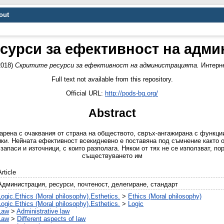
out
сурси за ефективност на адми
2018)
Скритите ресурси за ефективност на администрацията.
Интерне
Full text not available from this repository.
Official URL:
http://pods-bg.org/
Abstract
рена с очаквания от страна на обществото, свръх-ангажирана с функции
ки. Нейната ефективност всекидневно е поставяна под съмнение както от
запаси и източници, с които разполага. Някои от тях не се използват, п
съществуването им
Article
Администрация, ресурси, почтеност, делегиране, стандарт
Logic.Ethics (Moral philosophy).Esthetics.
>
Ethics (Moral philosophy)
Logic.Ethics (Moral philosophy).Esthetics.
>
Logic
Law
>
Administrative law
Law
>
Different aspects of law