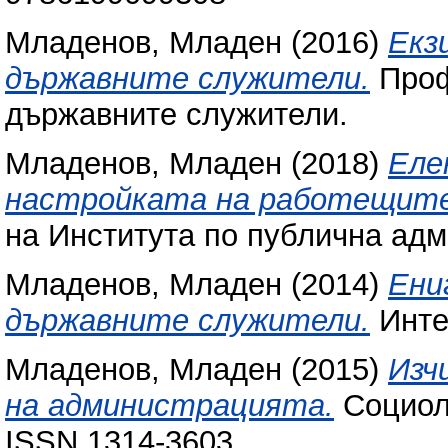
Младенов, Младен
(2016)
Екз
държавните служители.
Проф
държавните служители.
Младенов, Младен
(2018)
Еле
настройката на работещите
на Института по публична адми
Младенов, Младен
(2014)
Ени
държавните служители.
Инте
Младенов, Младен
(2015)
Изч
на администрацията.
Социоло
ISSN 1314-3603