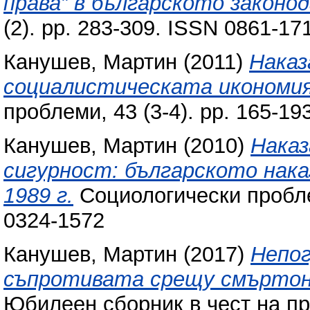
права” в българското законо
(2). pp. 283-309. ISSN 0861-17
Канушев, Мартин
(2011)
Наказ
социалистическата икономия
проблеми, 43 (3-4). pp. 165-19
Канушев, Мартин
(2010)
Наказ
сигурност: българското нака
1989 г.
Социологически проблем
0324-1572
Канушев, Мартин
(2017)
Непог
съпротивата срещу смърто
Юбилеен сборник в чест на п