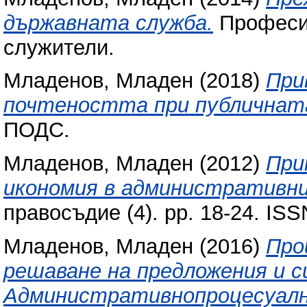
държавната служба.
Професио
служители.
Младенов, Младен
(2018)
При
почтеността при публичната
ПОДС.
Младенов, Младен
(2012)
При
икономия в административни
правосъдие (4). pp. 18-24. IS
Младенов, Младен
(2016)
Про
решаване на предложения и с
Административнопроцесуалн