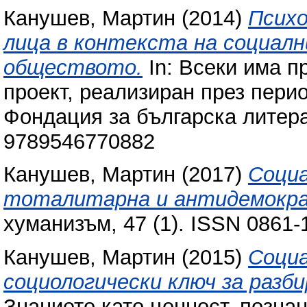
Канушев, Мартин
(2014)
Психо
лица в контекста на социалн
обществото.
In: Всеки има п
проект, реализиран през перио
Фондация за българска литера
9789546770882
Канушев, Мартин
(2017)
Социа
тоталитарна и антидемокра
хуманизъм, 47 (1). ISSN 0861-
Канушев, Мартин
(2015)
Социа
социологически ключ за разби
Знанието като ценност, позна