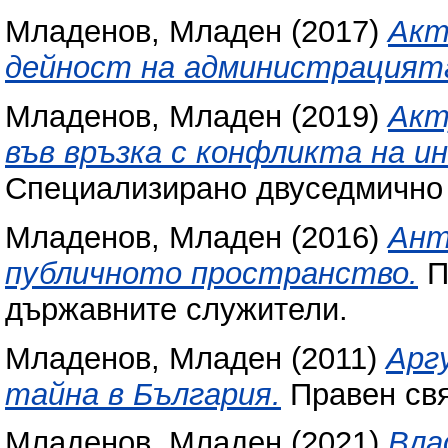
Младенов, Младен
(2017)
Акт
дейност на администрацият
Младенов, Младен
(2019)
Акт
във връзка с конфликта на и
Специализирано двуседмично и
Младенов, Младен
(2016)
Ант
публичното пространство.
П
държавните служители.
Младенов, Младен
(2011)
Арг
тайна в България.
Правен свят
Младенов, Младен
(2021)
Вла