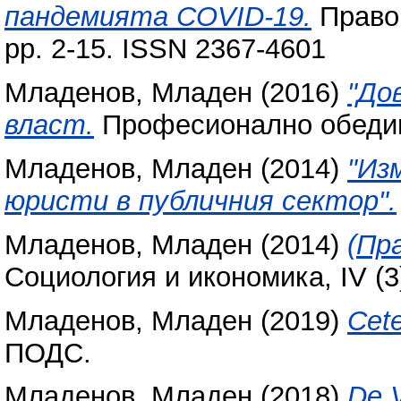
пандемията COVID-19.
Право,
pp. 2-15. ISSN 2367-4601
Младенов, Младен
(2016)
"До
власт.
Професионално обедин
Младенов, Младен
(2014)
"Из
юристи в публичния сектор".
Младенов, Младен
(2014)
(Пр
Социология и икономика, IV (3
Младенов, Младен
(2019)
Cete
ПОДС.
Младенов, Младен
(2018)
De V