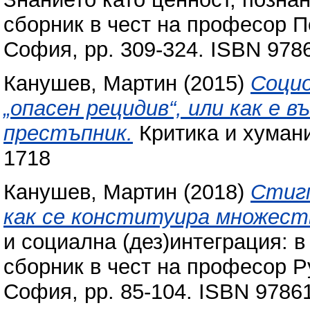
сборник в чест на професор П
София, pp. 309-324. ISBN 978
Канушев, Мартин
(2015)
Социо
„опасен рецидив“, или как е
престъпник.
Критика и хуманиз
1718
Канушев, Мартин
(2018)
Стиг
как се конституира множест
и социална (дез)интеграция: 
сборник в чест на професор Р
София, pp. 85-104. ISBN 9786