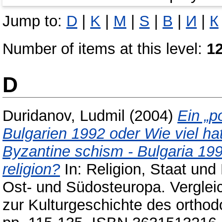
Jump to:
D
|
K
|
M
|
S
|
В
|
И
|
К
Number of items at this level:
1
D
Duridanov, Ludmil
(2004)
Ein „p
Bulgarien 1992 oder Wie viel hat
Byzantine schism - Bulgaria 199
religion?
In: Religion, Staat und
Ost- und Südosteuropa. Vergleic
zur Kulturgeschichte des orthod