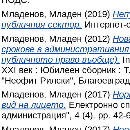
Младенов, Младен
(2019)
Неп
публичния сектор.
Интернет-
Младенов, Младен
(2012)
Нов
срокове в административния п
публичното право въобще).
In
XXI век : Юбилеен сборник : Т
"Неофит Рилски", Благоевград
Младенов, Младен
(2017)
Нор
вид на лицето.
Електронно сп
администрация", 4 (4). pp. 42
Младенов, Младен
(2017)
Нор