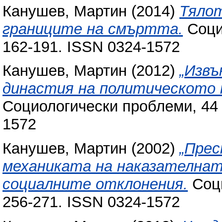
Канушев, Мартин
(2014)
Тялот
границите на смъртта.
Социо
162-191. ISSN 0324-1572
Канушев, Мартин
(2012)
„Извъ
династия на политическото 
Социологически проблеми, 44 (
1572
Канушев, Мартин
(2002)
„Прес
механиката на наказателната
социалните отклонения.
Соци
256-271. ISSN 0324-1572