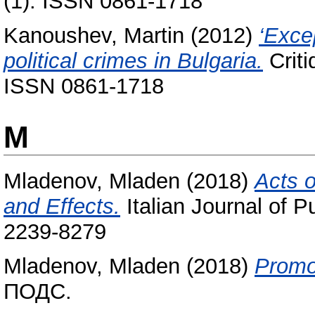
(1). ISSN 0861-1718
Kanoushev, Martin
(2012)
‘Exce
political crimes in Bulgaria.
Criti
ISSN 0861-1718
M
Mladenov, Mladen
(2018)
Acts o
and Effects.
Italian Journal of P
2239-8279
Mladenov, Mladen
(2018)
Promot
ПОДС.