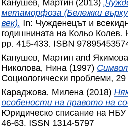
Канушев, Мартин
(2013)
„Чужд
метаморфоза (Бележки върху
век).
In: Чужденецът и всекидн
годишнината на Кольо Колев. 
pp. 415-433. ISBN 9789545357
Канушев, Мартин
and
Якимова
Николова, Нина
(1997)
Символ
Социологически проблеми, 29 (
Караджова, Милена
(2018)
Ня
особености на правото на с
Юридическо списание на НБУ = 
46-63. ISSN 1314-5797