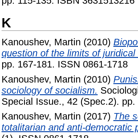
pp. 115-135. ISBN 3631513216
K
Kanoushev, Martin
(2010)
Biopo
question of the limits of juridical 
pp. 167-181. ISSN 0861-1718
Kanoushev, Martin
(2010)
Punis
sociology of socialism.
Sociolog
Special Issue., 42 (Spec.2). pp
Kanoushev, Martin
(2017)
The s
totalitarian and anti-democratic