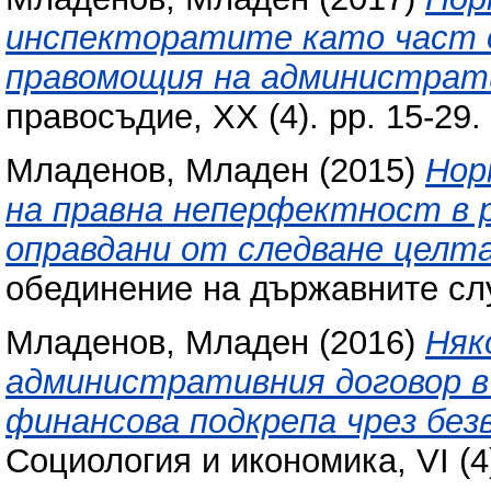
инспекторатите като част 
правомощия на администрати
правосъдие, XX (4). pp. 15-29
Младенов, Младен
(2015)
Нор
на правна неперфектност в
оправдани от следване целта
обединение на държавните сл
Младенов, Младен
(2016)
Няк
административния договор в
финансова подкрепа чрез без
Социология и икономика, VI (4