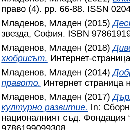
право (4). pp. 66-88. ISSN 020
Младенов, Младен
(2015)
Дес
звезда, София. ISBN 9786191
Младенов, Младен
(2018)
Див
хюбрисът.
Интернет-страниц
Младенов, Младен
(2014)
Доб
правото.
Интернет страница 
Младенов, Младен
(2017)
Дър
културно развитие.
In: Сборн
националният съд. Фондация “
9786199099308