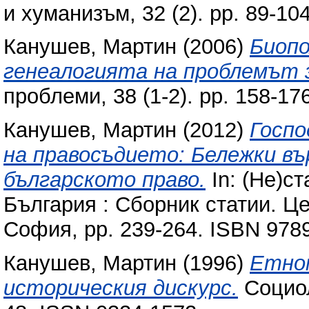
и хуманизъм, 32 (2). pp. 89-10
Канушев, Мартин
(2006)
Биопо
генеалогията на проблемът 
проблеми, 38 (1-2). pp. 158-17
Канушев, Мартин
(2012)
Госпо
на правосъдието: Бележки въ
българското право.
In: (Не)с
България : Сборник статии. Ц
София, pp. 239-264. ISBN 978
Канушев, Мартин
(1996)
Етном
историческия дискурс.
Социол