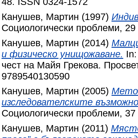
48. ISSN 0324-1572
Канушев, Мартин
(1997)
Индив
Социологически проблеми, 29 (
Канушев, Мартин
(2014)
Малци
и физическо унищожаване.
In:
чест на Майя Грекова. Просвет
9789540130590
Канушев, Мартин
(2005)
Метод
изследователските възможн
Социологически проблеми, 37 (
Канушев, Мартин
(2011)
Място