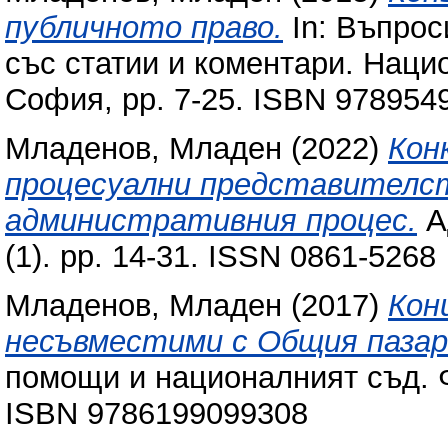
публичното право.
In: Въпрос
със статии и коментари. Наци
София, pp. 7-25. ISBN 978954
Младенов, Младен
(2022)
Кон
процесуални представителст
административния процес.
А
(1). pp. 14-31. ISSN 0861-5268
Младенов, Младен
(2017)
Кон
несъвместими с Общия пазар
помощи и националният съд. Ф
ISBN 9786199099308