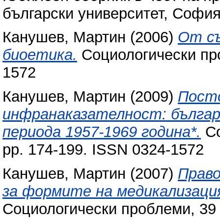
български университет, София
Канушев, Мартин
(2006)
От с
биоетика.
Социологически проб
1572
Канушев, Мартин
(2009)
Посто
инфранаказателност: българ
периода 1957-1969 година*.
Со
pp. 174-199. ISSN 0324-1572
Канушев, Мартин
(2007)
Право
за формите на медикализаци
Социологически проблеми, 39 (