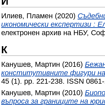
И
Илиев, Пламен
(2020)
Съдебни
икономически експертизи : Е
електронен архив на НБУ, Соф
К
Канушев, Мартин
(2016)
Бежан
конститутивните фигури на
45 (1). pp. 221-238. ISSN 0861
Канушев, Мартин
(2010)
Биопо
въпроса за границите на юр