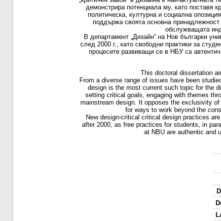
демонстрира потенциала му, като поставя кр
политическа, културна и социална опозиция
поддържа своята основна принадлежност к
обслужващата инду
В департамент „Дизайн“ на Нов българки уни
след 2000 г., като свободни практики за студ
процесите развиващи се в НБУ са автентичн
This doctoral dissertation a
From a diverse range of issues have been studied p
design is the most current such topic for the d
setting critical goals, engaging with themes thro
mainstream design. It opposes the exclusivity of a
for ways to work beyond the constr
New design-critical critical design practices a
after 2000, as free practices for students, in pa
at NBU are authentic and un
D
D
L