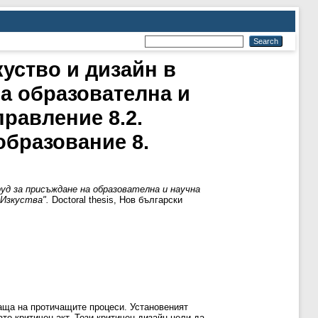
уство и дизайн в
а образователна и
равление 8.2.
образование 8.
уд за присъждане на образователна и научна
"Изкуства".
Doctoral thesis, Нов български
раща на протичащите процеси. Установеният
то критичен акт. Този критичен дизайн цели да