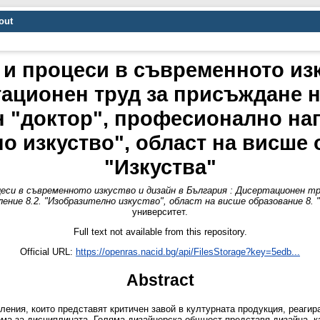
out
 и процеси в съвременното изк
тационен труд за присъждане н
н "доктор", професионално нап
о изкуство", област на висше 
"Изкуства"
еси в съвременното изкуство и дизайн в България : Дисертационен тр
ение 8.2. "Изобразително изкуство", област на висше образование 8. 
университет.
Full text not available from this repository.
Official URL:
https://openras.nacid.bg/api/FilesStorage?key=5edb...
Abstract
ления, които представят критичен завой в културната продукция, реаги
тема за дисциплината. Голяма дизайнерска общност представя дизайна, ка