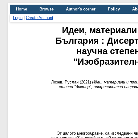
Home
Browse
Author's corner
Policy
Ab
Login
|
Create Account
Идеи, материали
България : Дисер
научна степе
"Изобразителн
Лозев, Руслан
(2021)
Идеи, материали и проц
степен "доктор", професионално направл
От цялото многообразие, са изследвани яв
„критичен завой” в дизайна е най-актуалната 