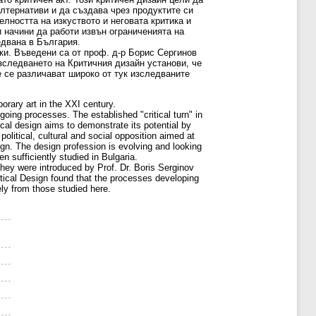
алтернативи и да създава чрез продуктите си
лността на изкуството и неговата критика и
 начини да работи извън ограниченията на
едвана в България.
ки. Въведени са от проф. д-р Борис Сергинов
Изследването на Критичния дизайн установи, че
е се различават широко от тук изследваните
orary art in the XXI century.
going processes. The established "critical turn" in
ical design aims to demonstrate its potential by
political, cultural and social opposition aimed at
sign. The design profession is evolving and looking
n sufficiently studied in Bulgaria.
They were introduced by Prof. Dr. Boris Serginov
ritical Design found that the processes developing
ely from those studied here.