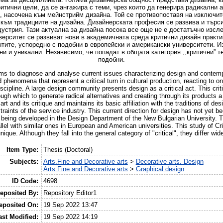
итични цели, да се ангажира с теми, чрез които да генерира радикални 
, насочена към мейнстрийм дизайна. Той се противопоставя на изключите
ъм традициите на дизайна. Дизайнерската професия се развива и търси
стрия. Тази актуална за дизайна посока все още не е достатъчно изсл
верситет се развиват нови в академичната среда критични дизайн практи
ентите, успоредно с подобни в европейски и американски университети. 
и и уникални. Независимо, че попадат в общата категория ,,критични” т
подобни.
ims to diagnose and analyse current issues characterizing design and contemp
henomena that represent a critical turn in cultural production, reacting to on
iscipline. A large design community presents design as a critical act. This crit
ugh which to generate radical alternatives and creating through its products a 
rt and its critique and maintains its basic affiliation with the traditions of de
aints of the service industry. This current direction for design has not yet bee
re being developed in the Design Department of the New Bulgarian University. 
rallel with similar ones in European and American universities. This study of C
ique. Although they fall into the general category of "critical", they differ wid
Item Type:
Thesis (Doctoral)
Subjects:
Arts.Fine and Decorative arts
>
Decorative arts. Design
Arts.Fine and Decorative arts
>
Graphical design
ID Code:
4698
eposited By:
Repository Editor1
eposited On:
19 Sep 2022 13:47
ast Modified:
19 Sep 2022 14:19