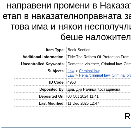
направени промени в Наказат
етап в наказателноправната 
това има и някои несполучл
беше наложителн
Item Type:
Book Section
Additional Information:
Title:The Reform Of Protection From
Uncontrolled Keywords:
Domestic violence, Criminal law, Crimi
Subjects:
Law
>
Criminal law
Law
>
Penal/criminal law. Criminal p
ID Code:
4953
Deposited By:
доц. д-р Ралица Костадинова
Deposited On:
03 Oct 2024 11:41
Last Modified:
11 Dec 2025 12:47
R