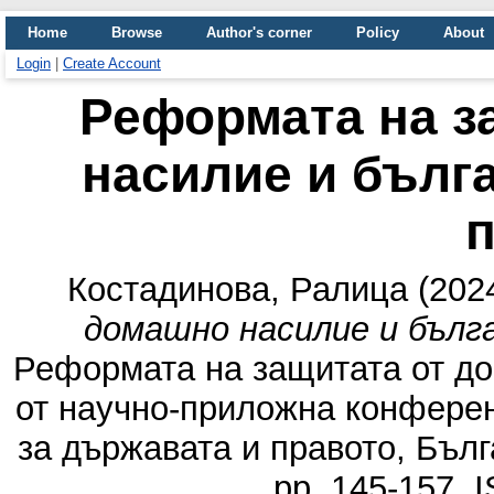
Home
Browse
Author's corner
Policy
About
Login
|
Create Account
Реформата на з
насилие и бълг
Костадинова, Ралица
(202
домашно насилие и бълг
Реформата на защитата от до
от научно-приложна конференц
за държавата и правото, Бъл
pp. 145-157.