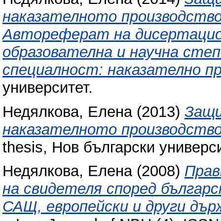
наказателното производство 
Автореферат на дисертацион
образователна и научна степе
специалност: наказателно пр
университет.
Недялкова, Елена
(2013)
Защи
наказателното производство
thesis, Нов български универси
Недялкова, Елена
(2008)
Прав
на свидетеля според българ
САЩ, европейски и други дър