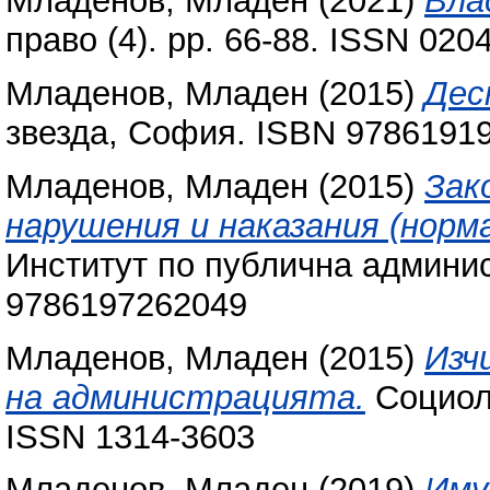
Младенов, Младен
(2021)
Вла
право (4). pp. 66-88. ISSN 020
Младенов, Младен
(2015)
Дес
звезда, София. ISBN 9786191
Младенов, Младен
(2015)
Зак
нарушения и наказания (норм
Институт по публична админи
9786197262049
Младенов, Младен
(2015)
Изч
на администрацията.
Социоло
ISSN 1314-3603
Младенов, Младен
(2019)
Иму