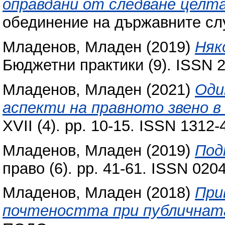
оправдани от следване целта
обединение на държавните сл
Младенов, Младен
(2019)
Няк
Бюджетни практики (9). ISSN 
Младенов, Младен
(2021)
Оди
аспекти на правното звено в
XVII (4). pp. 10-15. ISSN 1312-
Младенов, Младен
(2019)
Под
право (6). pp. 41-61. ISSN 020
Младенов, Младен
(2018)
При
почтеността при публичната