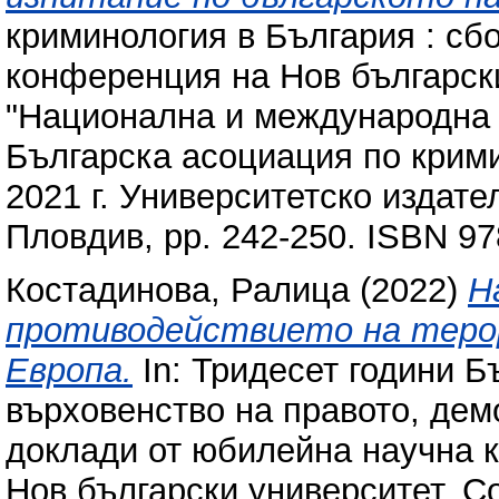
криминология в България : сб
конференция на Нов българск
"Национална и международна с
Българска асоциация по крим
2021 г. Университетско издат
Пловдив, pp. 242-250. ISBN 9
Костадинова, Ралица
(2022)
Н
противодействието на теро
Европа.
In: Тридесет години Б
върховенство на правото, дем
доклади от юбилейна научна к
Нов български университет, С