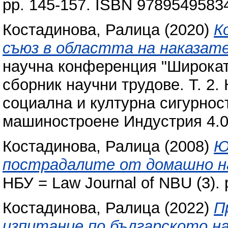
pp. 145-157. ISBN 9789549583
Костадинова, Ралица
(2020)
К
съюз в областта на наказат
научна конференция "Широката 
сборник научни трудове. Т. 2.
социална и културна сигурнос
машиностроене Индустрия 4.0,
Костадинова, Ралица
(2008)
Ю
пострадалите от домашно н
НБУ = Law Journal of NBU (3). 
Костадинова, Ралица
(2022)
П
изпитание по българското на