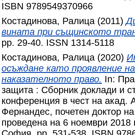
ISBN 9789549370966
Костадинова, Ралица
(2011)
Д
вината при същинското тра
pp. 29-40. ISSN 1314-5118
Костадинова, Ралица
(2020)
И
осъждане като проявление на
наказателното право.
In: Пра
защита : Сборник доклади и с
конференция в чест на акад. 
Фернандес, почетен доктор на
проведена на 6 ноември 2018 г
София, pp. 531-538. ISBN 978