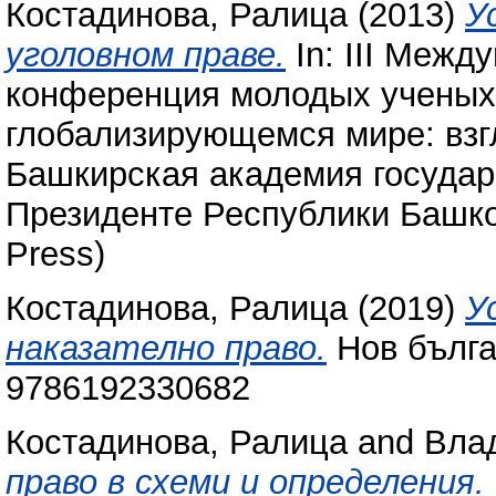
Костадинова, Ралица
(2013)
У
уголовном праве.
In: III Межд
конференция молодых ученых 
глобализирующемся мире: взг
Башкирская академия государ
Президенте Республики Башкор
Press)
Костадинова, Ралица
(2019)
У
наказателно право.
Нов бълга
9786192330682
Костадинова, Ралица
and
Вла
право в схеми и определения