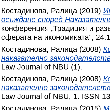
Костадинова, Ралица
(2019)
И
осъждане според Наказателни
конференция „Традиция и разв
сферата на икономиката”, 24.1
Костадинова, Ралица
(2008)
К
наказателно законодателств
Law Journal of NBU (1).
Костадинова, Ралица
(2008)
К
наказателно законодателств
Law Journal of NBU, 1. ISSN 1
Костадинова, Ралица
(2015)
М