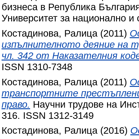
бизнеса в Република България 
Университет за национално и 
Костадинова, Ралица
(2011)
О
изпълнителното деяние на 
чл. 342 от Наказателния коде
ISSN 1310-7348
Костадинова, Ралица
(2011)
О
транспортните престъплени
право.
Научни трудове на Инсти
316. ISSN 1312-3149
Костадинова, Ралица
(2016)
О