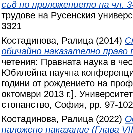
съд по приложението на чл. 34
трудове на Русенския университ
3321
Костадинова, Ралица
(2014)
С
обичайно наказателно право пр
четения: Правната наука в че
Юбилейна научна конференция
години от рождението на проф
октомври 2013 г.]. Университе
стопанство, София, pp. 97-10
Костадинова, Ралица
(2022)
О
наложено наказание (Глава VII