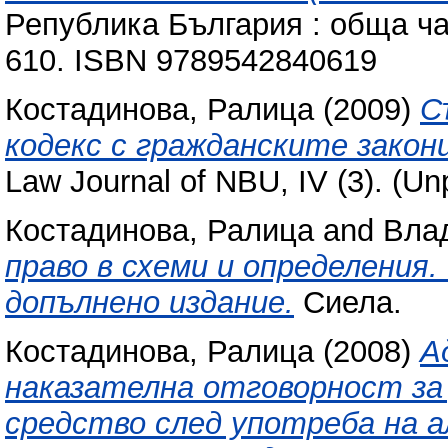
Република България : обща ча
610. ISBN 9789542840619
Костадинова, Ралица
(2009)
С
кодекс с гражданските закони
Law Journal of NBU, IV (3). (Un
Костадинова, Ралица
and
Вла
право в схеми и определения
допълнено издание.
Сиела.
Костадинова, Ралица
(2008)
А
наказателна отговорност за
средство след употреба на а