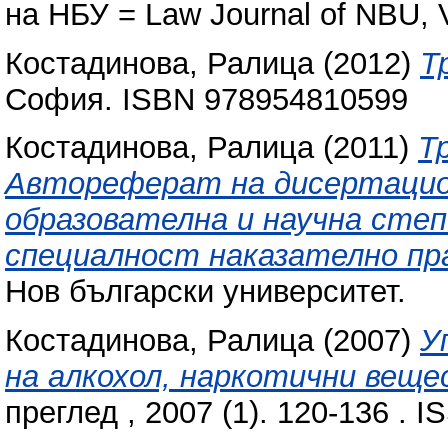
на НБУ = Law Journal of NBU, V
Костадинова, Ралица
(2012)
Т
София. ISBN 978954810599
Костадинова, Ралица
(2011)
Т
Автореферат на дисертацион
образователна и научна степ
специалност наказателно пра
Нов български университет.
Костадинова, Ралица
(2007)
У
на алкохол, наркотични веще
преглед , 2007 (1). 120-136 . 