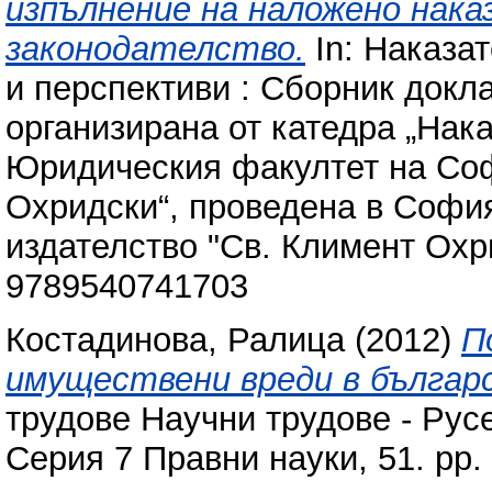
изпълнение на наложено нака
законодателство.
In: Наказа
и перспективи : Сборник докл
организирана от катедра „Нака
Юридическия факултет на Соф
Охридски“, проведена в София
издателство "Св. Климент Охр
9789540741703
Костадинова, Ралица
(2012)
П
имуществени вреди в българ
трудове Научни трудове - Рус
Серия 7 Правни науки, 51. pp.