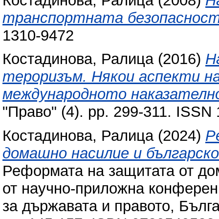
Костадинова, Ралица
(2008)
Н
транспортната безопасност
1310-9472
Костадинова, Ралица
(2016)
Н
тероризъм. Някои аспекти на
международното наказателно
"Право" (4). pp. 299-311. ISSN
Костадинова, Ралица
(2024)
Р
домашно насилие и българско
Реформата на защитата от до
от научно-приложна конференц
за държавата и правото, Бълг