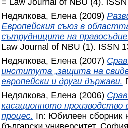
= Law Journal of NBU (4). ISS
Недялкова, Елена
(2009)
Разв
Европейския съюз в областт
сътрудниците на правосъдие
Law Journal of NBU (1). ISSN 
Недялкова, Елена
(2007)
Срав
института „защита на свиде
европейски и други държави.
П
Недялкова, Елена
(2006)
Срав
касационното производство в
процес.
In: Юбилеен сборник н
български университет, София