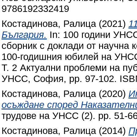
9786192332419
Костадинова, Ралица
(2021)
1
България.
In: 100 години УНСС
сборник с доклади от научна 
100-годишния юбилей на УНСС,
Т. 2 Актуални проблеми на пу
УНСС, София, pp. 97-102. IS
Костадинова, Ралица
(2020)
И
осъждане според Наказателни
трудове на УНСС (2). pp. 51-6
Костадинова, Ралица
(2014)
П