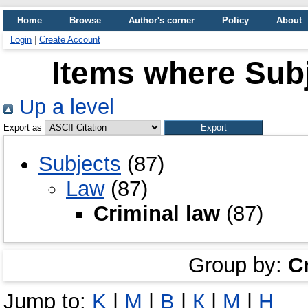
Home
Browse
Author's corner
Policy
About
Login
|
Create Account
Items where Subj
Up a level
Export as
Subjects
(87)
Law
(87)
Criminal law
(87)
Group by:
C
Jump to:
K
|
M
|
В
|
К
|
М
|
Н