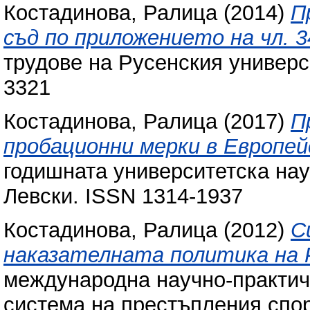
Костадинова, Ралица
(2014)
П
съд по приложението на чл. 34
трудове на Русенския универси
3321
Костадинова, Ралица
(2017)
П
пробационни мерки в Eвропей
годишната университетска на
Левски. ISSN 1314-1937
Костадинова, Ралица
(2012)
С
наказателната политика на 
международна научно-практич
система на престъпления спор