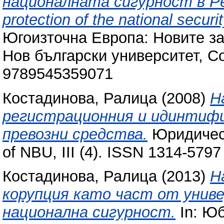
националната сигурност в Ре
protection of the national securi
Югоизточна Европа: Новите за
Нов български университет, С
9789545359071
Костадинова, Ралица
(2008)
Н
регистрационния и идинтиф
превозни средства.
Юридическ
of NBU, III (4). ISSN 1314-5797
Костадинова, Ралица
(2013)
Н
корупция като част от унив
национална сигурност.
In: Ю