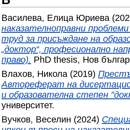
Василева, Елица Юриева
(202
наказателноправни проблеми
труд за присъждане на образ
„доктор“, професионално нап
право).
PhD thesis, Нов българ
Влахов, Никола
(2019)
Престъ
Автореферат на дисертацион
и образователна степен "док
университет.
Вучков, Веселин
(2024)
Специ
някои въпроси на наказателн