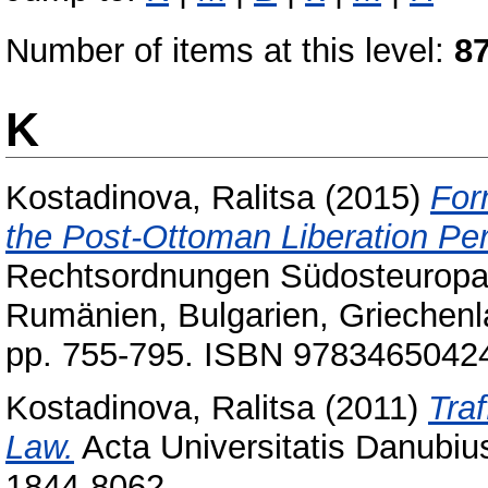
Number of items at this level:
8
K
Kostadinova, Ralitsa
(2015)
For
the Post-Ottoman Liberation Per
Rechtsordnungen Südosteuropas
Rumänien, Bulgarien, Griechenl
pp. 755-795. ISBN 9783465042
Kostadinova, Ralitsa
(2011)
Tra
Law.
Acta Universitatis Danubius.
1844-8062