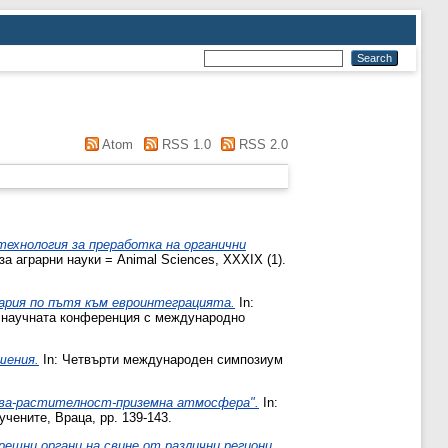
Atom
RSS 1.0
RSS 2.0
технология за преработка на органични
 аграрни науки = Animal Sciences, XXXIX (1).
гария по пътя към евроинтеграцията.
In:
от научната конференция с международно
шения.
In: Четвърти международен симпозиум
чва-растителност-приземна атмосфера".
In:
чените, Враца, pp. 139-143.
решни органи на свине от различни региони