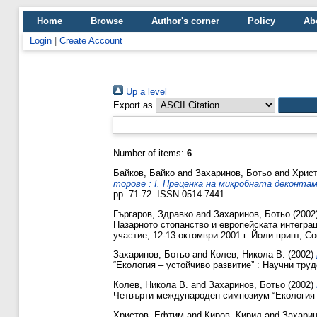
Home
Browse
Author's corner
Policy
Ab
Login
|
Create Account
Up a level
Export as
Number of items:
6
.
Байков, Байко
and
Захаринов, Ботьо
and
Христ
торове : I. Преценка на микробната деконта
pp. 71-72. ISSN 0514-7441
Гъргаров, Здравко
and
Захаринов, Ботьо
(2002
Пазарното стопанство и европейската интегра
участие, 12-13 октомври 2001 г. Йоли принт, Со
Захаринов, Ботьо
and
Колев, Никола В.
(2002)
“Екология – устойчиво развитие” : Научни труд
Колев, Никола В.
and
Захаринов, Ботьо
(2002)
Четвърти международен симпозиум “Екология – 
Христов, Ефтим
and
Киров, Кирил
and
Захарин