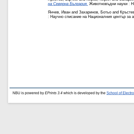
на Северна България.
Животновъдни науки : На
Янчев, Иван
and
Захаринов, Ботьо
and
Кръсте
: Научно списание на Националния център за аг
NBU is powered by
EPrints 3.4
which is developed by the
School of Elect