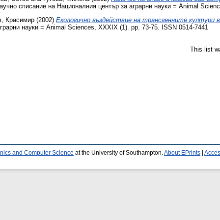
учно списание на Националния център за аграрни науки = Animal Science
в, Красимир
(2002)
Екологично въздействие на трансгенните култури 
рарни науки = Animal Sciences, XXXIX (1). pp. 73-75. ISSN 0514-7441
This list 
ronics and Computer Science
at the University of Southampton.
About EPrints
|
Access