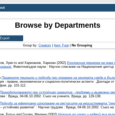
out
Browse by Departments
Group by:
Creators
|
Item Type
|
No Grouping
ов, Христо
and
Харизанов, Харизан
(2002)
Екологична преценка на нова 
минация.
Животновъдни науки : Научно списание на Националния център за
)
Пазарните принципи и подходи при опазване на околната среда в Бъл
ция - правни, икономически и социално-политически аспекти : Доклади 
фия, pp. 101-112.
Природоползването при устойчиво развитие - проблеми и възможни ре
ове : Враца, 04-06.10.2002. Съюз на учените, Враца, pp. 129-138.
Подходи за ефективно използване на ресурсите на екосистемата "по
устойчиво развитие” : Научни трудове : Враца, 04-06.10.2002. Съюз на у
ов, Ботьо
and
Гугова, Милена
(2002)
Наличие на олово и кадмий във вът