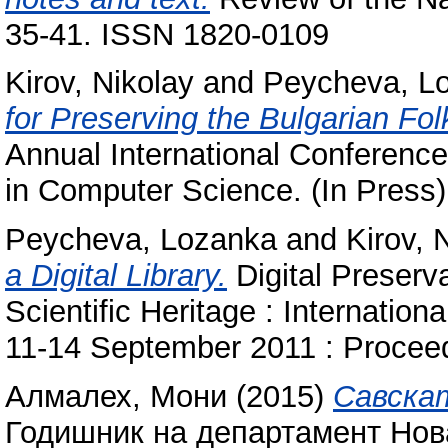
35-41. ISSN 1820-0109
Kirov, Nikolay
and
Peycheva, L
for Preserving the Bulgarian Fol
Annual International Conferenc
in Computer Science. (In Press)
Peycheva, Lozanka
and
Kirov, 
a Digital Library.
Digital Preserva
Scientific Heritage : Internation
11-14 September 2011 : Procee
Алмалех, Мони
(2015)
Савска
Годишник на департамент Нова