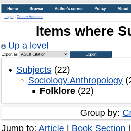
Home
Browse
Author's corner
Policy
About
Login
|
Create Account
Items where Su
Up a level
Export as
Subjects
(22)
Sociology.Anthropology
(
Folklore
(22)
Group by:
C
Jump to:
Article
|
Book Section