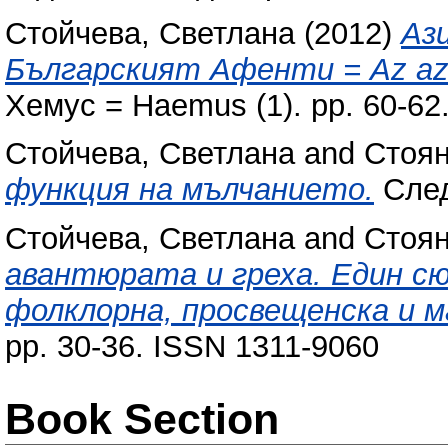
Стойчева, Светлана
(2012)
Аз
Българският Афенти = Az azsia
Хемус = Haemus (1). pp. 60-62
Стойчева, Светлана
and
Стоя
функция на мълчанието.
След
Стойчева, Светлана
and
Стоя
авантюрата и греха. Един с
фолклорна, просвещенска и 
pp. 30-36. ISSN 1311-9060
Book Section