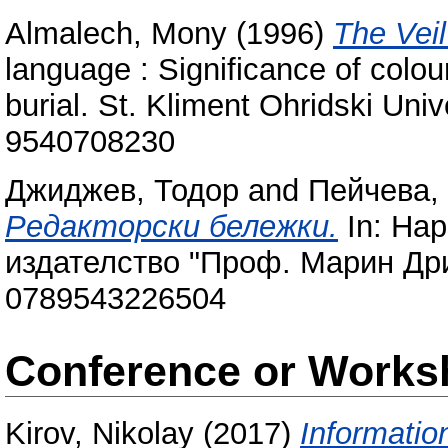
Almalech, Mony
(1996)
The Veil
language : Significance of colou
burial. St. Kliment Ohridski Uni
9540708230
Джиджев, Тодор
and
Пейчева,
Редакторски бележки.
In: Нар
издателство "Проф. Марин Дри
0789543226504
Conference or Works
Kirov, Nikolay
(2017)
Informatio