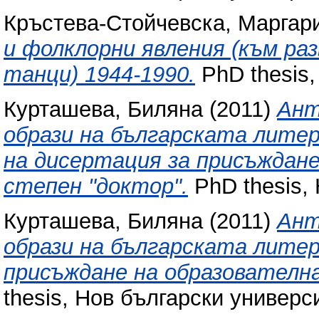
Кръстева-Стойчевска, Маргар
и фолклорни явления (към ра
танци) 1944-1990.
PhD thesis,
Курташева, Биляна
(2011)
Ант
образи на българската лите
на дисертация за присъждане
степен "доктор".
PhD thesis, 
Курташева, Биляна
(2011)
Ант
образи на българската литер
присъждане на образователна
thesis, Нов български универси