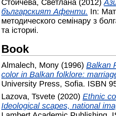
Стойчева, Светлана
(2012)
Аз
българският Афенти.
In: Мат
методического семiнару з болг
та iсториi.
Book
Almalech, Mony
(1996)
Balkan F
color in Balkan folklore: marriag
University Press, Sofia. ISBN 
Lazova, Tsvete
(2020)
Ethnic co
Ideological scapes, national im
Lambert Academic Publishing.