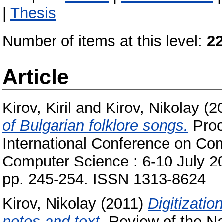
|
Thesis
Number of items at this level:
2
Article
Kirov, Kiril
and
Kirov, Nikolay
(2
of Bulgarian folklore songs.
Proc
International Conference on Co
Computer Science : 6-10 July 201
pp. 245-254. ISSN 1313-8624
Kirov, Nikolay
(2011)
Digitizatio
notes and text.
Review of the Nat