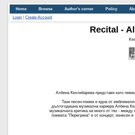
Home
Browse
Author's corner
Policy
Ab
Login
|
Create Account
Recital - A
Kec
Албена Кехлибарева представя като певиц
Тази песен-поема е една от емблематич
дългогодишна музикална кариера Албена Кех
музикалната критика на много от тях - между
поемата "Перегрина" е от концерт, изнесен 