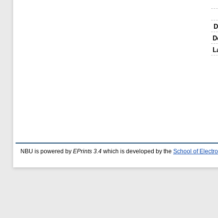
D
D
L
NBU is powered by
EPrints 3.4
which is developed by the
School of Elect