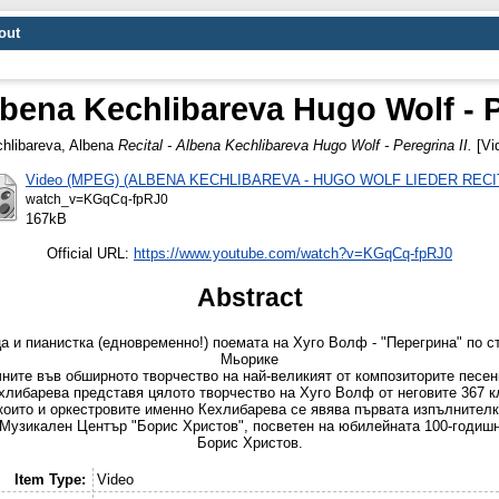
out
lbena Kechlibareva Hugo Wolf - P
hlibareva, Albena
Recital - Albena Kechlibareva Hugo Wolf - Peregrina II.
[Vi
Video (MPEG) (ALBENA KECHLIBAREVA - HUGO WOLF LIEDER RECI
watch_v=KGqCq-fpRJ0
167kB
Official URL:
https://www.youtube.com/watch?v=KGqCq-fpRJ0
Abstract
а и пианистка (едновременно!) поемата на Хуго Волф - "Перегрина" по с
Мьорике
ните във обширното творчество на най-великият от композиторите песен
либарева представя цялото творчество на Хуго Волф от неговите 367 кл
 които и оркестровите именно Кехлибарева се явява първата изпълнител
в Музикален Център "Борис Христов", посветен на юбилейната 100-годиш
Борис Христов.
Item Type:
Video