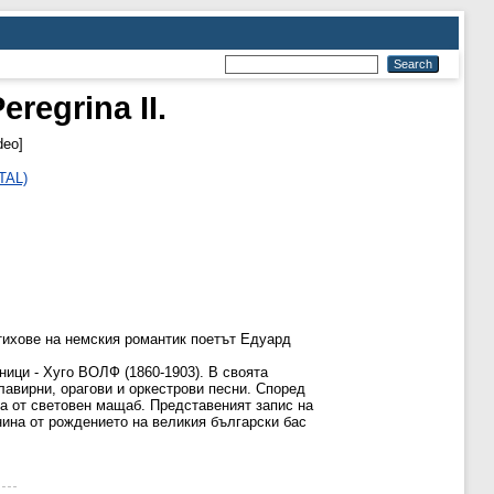
eregrina II.
deo]
TAL)
тихове на немския романтик поетът Едуард
ници - Хуго ВОЛФ (1860-1903). В своята
авирни, орагови и оркестрови песни. Според
ка от световен мащаб. Представеният запис на
нина от рождението на великия български бас