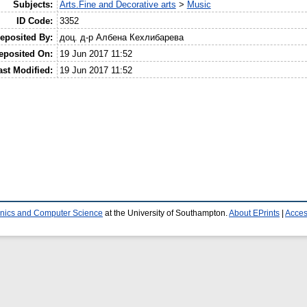
Subjects:
Arts.Fine and Decorative arts
>
Music
ID Code:
3352
eposited By:
доц. д-р Албена Кехлибарева
eposited On:
19 Jun 2017 11:52
ast Modified:
19 Jun 2017 11:52
ronics and Computer Science
at the University of Southampton.
About EPrints
|
Access