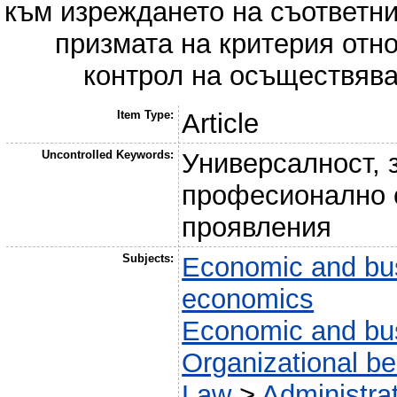
към изреждането на съответни
призмата на критерия отн
контрол на осъществява
Item Type:
Article
Uncontrolled Keywords:
Универсалност, 
професионално 
проявления
Subjects:
Economic and bus
economics
Economic and bus
Organizational be
Law
>
Administra