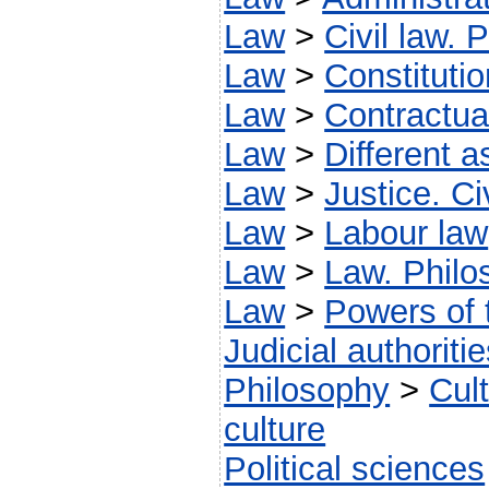
Law
>
Civil law. 
Law
>
Constitutio
Law
>
Contractual
Law
>
Different a
Law
>
Justice. C
Law
>
Labour law
Law
>
Law. Philo
Law
>
Powers of t
Judicial authoriti
Philosophy
>
Cult
culture
Political sciences