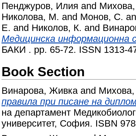
Пенджуров, Илия
and
Михова,
Николова, М.
and
Монов, С.
a
Е.
and
Николов, К.
and
Винаро
Медицинска информационна 
БАКИ . pp. 65-72. ISSN 1313-4
Book Section
Винарова, Живка
and
Михова,
правила при писане на дипло
на департамент Медикобиолог
университет, София. ISBN 97