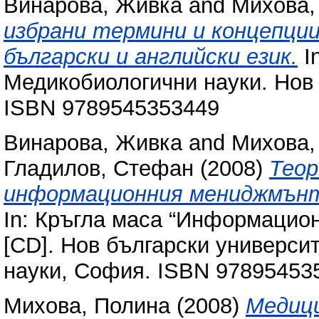
Винарова, Живка
and
Михова,
избрани термини и концепци
български и английски език.
I
Медикобиологични науки. Нов 
ISBN 9789545353449
Винарова, Живка
and
Михова,
Гладилов, Стефан
(2008)
Теор
информационния мениджмънт 
In: Кръгла маса “Информацио
[CD]. Нов български универси
науки, София. ISBN 97895453
Михова, Полина
(2008)
Медиц