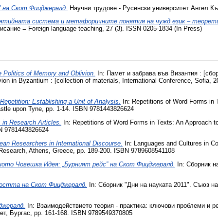
” на Скот Фицджералд.
Научни трудове - Русенски университет Ангел Кънч
нятийната система и метафоричните понятия на чужд език – теорети
ание = Foreign language teaching, 27 (3). ISSN 0205-1834 (In Press)
e Politics of Memory and Oblivion.
In: Памет и забрава във Византия : [сб
 in Byzantium : [collection of materials, International Conference, Sofia,
Repetition: Establishing a Unit of Analysis.
In: Repetitions of Word Forms in 
astle upon Tyne, pp. 1-14. ISBN 9781443826624
 in Research Articles.
In: Repetitions of Word Forms in Texts: An Approach t
BN 9781443826624
an Researchers in International Discourse.
In: Languages and Cultures in Co
d Research, Athens, Greece, pp. 189-200. ISBN 9789608541108
лкото Човешка Идея: „Бурният рейс” на Скот Фицджералд.
In: Сборник н
мостта на Скот Фицджералд.
In: Сборник "Дни на науката 2011". Съюз на
джералд.
In: Взаимодействието теория - практика: ключови проблеми и 
ет, Бургас, pp. 161-168. ISBN 9789549370805