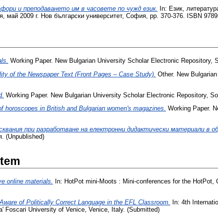
ори и преподаването им в часовете по чужд език.
In: Език, литератур
 май 2009 г. Нов български университет, София, pp. 370-376. ISBN 978
ls.
Working Paper. New Bulgarian University Scholar Electronic Repository, S
lity of the Newspaper Text (Front Pages – Case Study).
Other. New Bulgarian 
d.
Working Paper. New Bulgarian University Scholar Electronic Repository, Sof
 of horoscopes in British and Bulgarian women's magazines.
Working Paper. Ne
сквания при разработване на електронни дидактически материали в о
. (Unpublished)
Item
ve online materials.
In: HotPot mini-Moots : Mini-conferences for the HotPot,
ware of Politically Correct Language in the EFL Classroom.
In: 4th Internati
Foscari University of Venice, Venice, Italy. (Submitted)