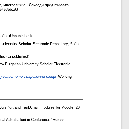
а, многоезичие : Доклади пред първата
9545356193
ofia. (Unpublished)
University Scholar Electronic Repository, Sofia.
ia. (Unpublished)
w Bulgarian University Scholar Electronic
бучението по съвременни езици.
Working
 QuizPort and TaskChain modules for Moodle, 23
onal Adriatic-Ionian Conference "Across