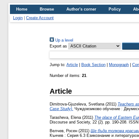
Home
Browse
Author's corner
Policy
Ab
Login
|
Create Account
Up a level
Export as
Jump to:
Article
|
Book Section
|
Monograph
|
Con
Number of items:
21
.
Article
Dimitrova-Gjuzeleva, Svetlana
(2011)
Teachers as
Case Study).
Чуждоезиково обучение : Двумесечн
Tarasheva, Elena
(2011)
The place of Eastern Euro
Discourse and Society, 22 (2). pp. 190-208. ISS
Велчев, Росен
(2011)
Ще бъда толкова красив
Кънчев : Серия 6.3 Езикознание и литературозна