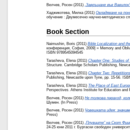
Велчев, Росен
(2011)
„Завръщане във Вавилон
Хаджикотева, Милка
(2011)
Овладяване на по
обучение : Двумесечно научно-методическо спис
Book Section
Naimushin, Boris
(2011)
Bible Localization and th
конференция, София, 2009] = Memory and Oblivion
ISBN 9789545094545
Tarasheva, Elena
(2011)
Chapter One: Studies of 
Structure. Cambridge Scholars Publishing, Newc
Tarasheva, Elena
(2011)
Chapter Two: Repetitions
Publishing, Newcastle upon Tyne, pp. 15-56. IS
Tarasheva, Elena
(2011)
The Place of East Europe
Perspectives. Athens Institute for Education an
Велчев, Росен
(2011)
Не толкова параход, ко
Шумен. (In Press)
Велчев, Росен
(2011)
Човешката идея: значи
Press)
Велчев, Росен
(2011)
„Плувците” на Скот Фиц
24-25 юни 2011 г. Бургаски свободен университ