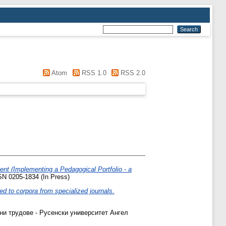
Atom
RSS 1.0
RSS 2.0
ment (Implementing a Pedagogical Portfolio - a
N 0205-1834 (In Press)
ed to corpora from specialized journals.
и трудове - Русенски университет Ангел