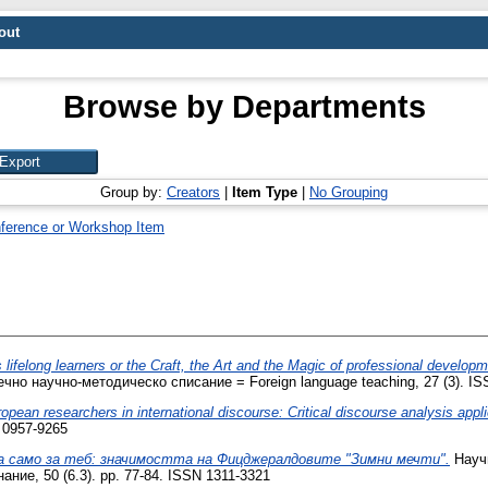
out
Browse by Departments
Group by:
Creators
|
Item Type
|
No Grouping
ference or Workshop Item
 lifelong learners or the Craft, the Art and the Magic of professional develop
о научно-методическо списание = Foreign language teaching, 27 (3). ISS
pean researchers in international discourse: Critical discourse analysis appli
N 0957-9265
а само за теб: значимостта на Фицджералдовите "Зимни мечти".
Научн
ние, 50 (6.3). pp. 77-84. ISSN 1311-3321