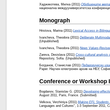
Хаджикотева, Милка
(2011)
Обобщените метаф
национална междууниверситетска конференция,
Monograph
Hristova, Marina
(2011)
Lexical Access in Bilingua
Ivancheva, Theodora
(2011)
Deliberate Multimoda
(Unpublished)
Ivancheva, Theodora
(2011)
News Values-Revise
Zareva, Desislava
(2011)
Cross-cultural analysis
Repository, Sofia. (Unpublished)
Богданов, Станислав
(2011)
Педагогически изи
Paper. Научен електронен архив на НБУ, София
Conference or Workshop 
Bogdanov, Stanislav G.
(2011)
Developing effecti
August 2011, Paris, France. (Submitted)
Velkova, Verzhiniya
(2011)
Making EFL Students A
Languages and Cultures", 1-3 September 2011, Ca' 