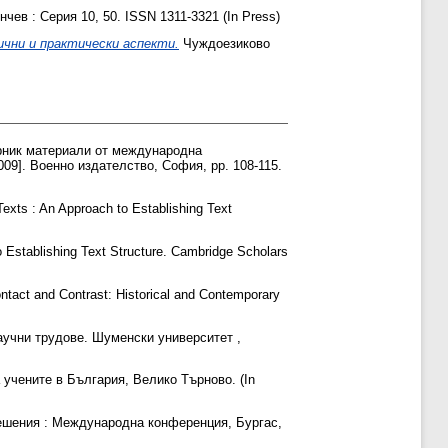
ев : Серия 10, 50. ISSN 1311-3321 (In Press)
чни и практически аспекти.
Чуждоезиково
орник материали от международна
 2009]. Военно издателство, София, pp. 108-115.
Texts : An Approach to Establishing Text
o Establishing Text Structure. Cambridge Scholars
ntact and Contrast: Historical and Contemporary
аучни трудове. Шуменски университет ,
 учените в България, Велико Търново. (In
решения : Международна конференция, Бургас,