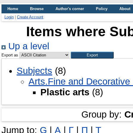
Home
Browse
Author's corner
Policy
About
Login
|
Create Account
Items where Subj
Up a level
Export as
Subjects
(8)
Arts.Fine and Decorative 
Plastic arts
(8)
Group by:
C
Jump to:
G
|
А
|
Г
|
П
|
Т