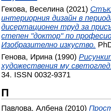
Гекова, Веселина
(2021)
Стък
интериорния дизайн в период
дисертационен труд за присъ
степен "доктор" по професио
Изобразително изкуство.
PhD 
Генова, Ирина
(1990)
Рисункит
художествения му светоглед
34. ISSN 0032-9371
П
Павлова, Албена
(2010)
Прост