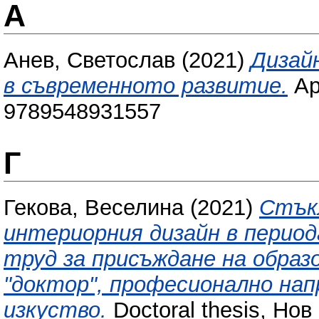
А
Анев, Светослав
(2021)
Дизай
в съвременното развитие.
Ар
9789548931557
Г
Гекова, Веселина
(2021)
Стък
интериорния дизайн в период
труд за присъждане на образ
"доктор", професионално нап
изкуство.
Doctoral thesis, Нов