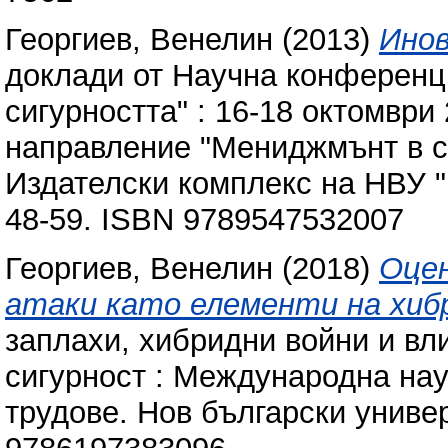
Георгиев, Венелин
(2013)
Инов
доклади от Научна конференц
сигурността" : 16-18 октомври 
направление "Мениджмънт в си
Издателски комплекс на НВУ "
48-59. ISBN 9789547532007
Георгиев, Венелин
(2018)
Оцен
атаки като елементи на хиб
заплахи, хибридни войни и вл
сигурност : Международна на
трудове. Нов български универ