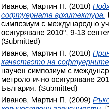
Иванов, Мартин П.
(2010)
Подх
софтуерната архитектура.
симпозиум с международно уч
осигуряване 2010", 9-13 септе
(Submitted)
Иванов, Мартин П.
(2010)
Прин
качеството на софтуерните
научен симпозиум с междунар
метрологично осигуряване 2010
България. (Submitted)
Иванов, Мартин П.
(2009)
Ръко
количествени зависимости.
[