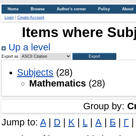
Home
Browse
Author's corner
Policy
About
Login
|
Create Account
Items where Subj
Up a level
Export as
Subjects
(28)
Mathematics
(28)
Group by:
C
Jump to:
A
|
D
|
K
|
L
|
А
|
Б
|
Г