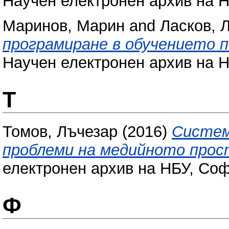
Научен електронен архив на НБ
Маринов, Марин
and
Ласков, 
програмиране в обучението 
Научен електронен архив на Н
Т
Томов, Лъчезар
(2016)
Систем
проблеми на медийното прос
електронен архив на НБУ, Соф
Ф