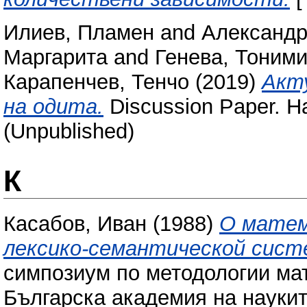
Илиев, Пламен
and
Александр
Маргарита
and
Генева, Тоним
Карапенчев, Тенчо
(2019)
Акт
на одита.
Discussion Paper. Н
(Unpublished)
К
Касабов, Иван
(1988)
О матем
лексико-семантической сист
симпозиум по методологии ма
Българска академия на науките