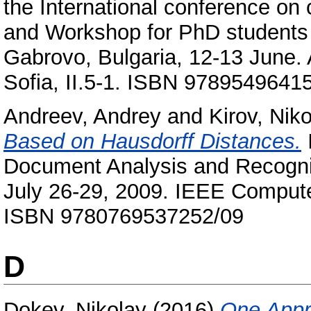
the International conference o
and Workshop for PhD students
Gabrovo, Bulgaria, 12-13 June.
Sofia, II.5-1. ISBN 9789549641
Andreev, Andrey
and
Kirov, Nik
Based on Hausdorff Distances.
I
Document Analysis and Recognit
July 26-29, 2009. IEEE Compute
ISBN 9780769537252/09
D
Dokev, Nikolay
(2016)
One Appro