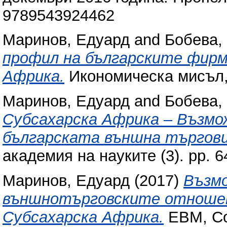
9789543924462
Маринов, Едуард
and
Бобева,
профил на българските фирм
Африка.
Икономическа мисъл, L
Маринов, Едуард
and
Бобева,
Субсахарска Африка – Възмо
българската външна търгови
академия на науките (3). pp. 
Маринов, Едуард
(2017)
Възмо
външнотърговските отношен
Субсахарска Африка.
ЕВМ, Со