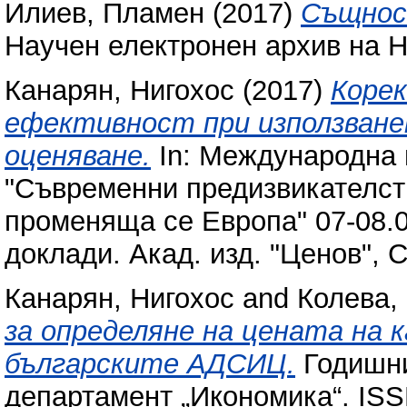
Илиев, Пламен
(2017)
Същнос
Научен електронен архив на Н
Канарян, Нигохос
(2017)
Корек
ефективност при използванет
оценяване.
In: Международна 
"Съвременни предизвикателст
променяща се Европа" 07-08.04
доклади. Акад. изд. "Ценов",
Канарян, Нигохос
and
Колева,
за определяне на цената на 
българските АДСИЦ.
Годишни
департамент „Икономика“. ISS