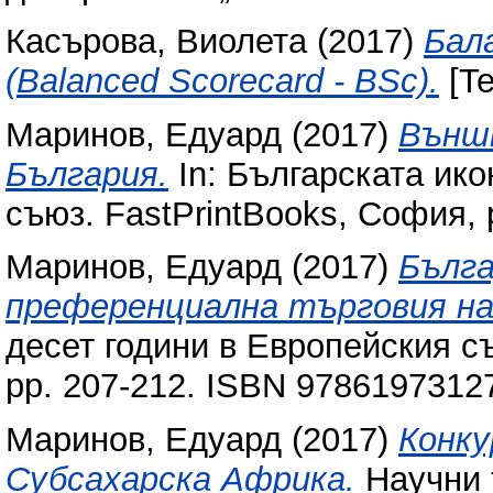
Касърова, Виолета
(2017)
Бал
(Balanced Scorecard - BSc).
[Te
Маринов, Едуард
(2017)
Външ
България.
In: Българската ико
съюз. FastPrintBooks, София,
Маринов, Едуард
(2017)
Бълга
преференциална търговия на
десет години в Европейския съю
pp. 207-212. ISBN 9786197312
Маринов, Едуард
(2017)
Конку
Субсахарска Африка.
Научни 