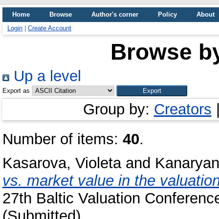
Home
Browse
Author's corner
Policy
About
Login
|
Create Account
Browse b
Up a level
Export as
Group by:
Creators
Number of items:
40
.
Kasarova, Violeta
and
Kanaryan
vs. market value in the valuatio
27th Baltic Valuation Conferen
(Submitted)