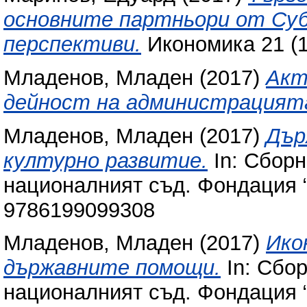
основните партньори от Суб
перспективи.
Икономика 21 (1
Младенов, Младен
(2017)
Акт
дейност на администрацият
Младенов, Младен
(2017)
Дър
културно развитие.
In: Сборн
националният съд. Фондация “
9786199099308
Младенов, Младен
(2017)
Ико
държавните помощи.
In: Сбо
националният съд. Фондация “