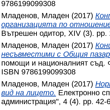
9786199099308
Младенов, Младен
(2017)
Кон
организацията по отношени
Вътрешен одитор, XIV (3). pp.
Младенов, Младен
(2017)
Кон
несъвместими с Общия пазар
помощи и националният съд. Ф
ISBN 9786199099308
Младенов, Младен
(2017)
Нор
вид на лицето.
Електронно сп
администрация", 4 (4). pp. 42