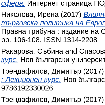
сфера.
Интернет страница ПО
Николова, Ирена
(2017)
Влиян
търговска политика на Европ
Правна трибуна : издание на С
pp. 106-108. ISSN 1314-2208
Ракарова, Събина
and
Спасов
курс.
Нов български универси
Трендафилов, Димитър
(2017
: Лекционен курс.
Нов българс
9786192330026
Трендафилов, Димитър
(2017