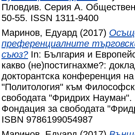
Пловдив. Серия А. Обществени 
50-55. ISSN 1311-9400
Маринов, Едуард
(2017)
Осъще
преференциалните търговски
съюз?
In: България и Европейс
какво (не)постигнахме?: докл
докторантска конференция на 
"Политология" към Философск
свободата "Фридрих Науман". 
Фондация за свободата "Фридр
ISBN 9786199054987
Маринов, Едуард
(2017)
Външ