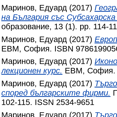
Маринов, Едуард
(2017)
Геог
на България със Субсахарска
образование, 13 (1). pp. 114-1
Маринов, Едуард
(2017)
Европ
ЕВМ, София. ISBN 978619905
Маринов, Едуард
(2017)
Иконо
лекционен курс.
ЕВМ, София. 
Маринов, Едуард
(2017)
Търго
според българските фирми.
Г
102-115. ISSN 2534-9651
Маринов, Едуард
(2017)
Търго