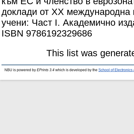
към ЕС и членство в еврозоната
доклади от XX международна 
учени: Част I. Академично из
ISBN 9786192329686
This list was genera
NBU is powered by
EPrints 3.4
which is developed by the
School of Electronic