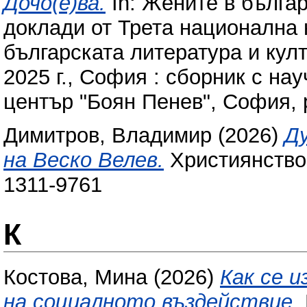
Дочо(е)ва.
In: Жените в българ
доклади от Трета национална 
българската литература и кул
2025 г., София : сборник с на
център "Боян Пенев", София, 
Димитров, Владимир
(2026)
Д
на Веско Велев.
Християнство и
1311-9761
К
Костова, Мина
(2026)
Как се 
на социалното въздействие.