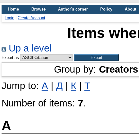
Home
Browse
Author's corner
Policy
About
Login
|
Create Account
Items wher
Up a level
Export as
Group by:
Creators
Jump to:
А
|
Д
|
К
|
Т
Number of items:
7
.
А