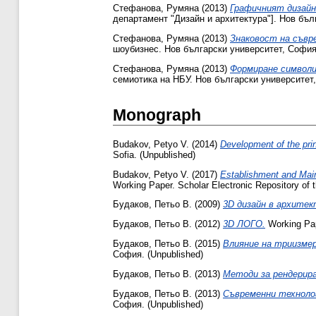
Стефанова, Румяна
(2013)
Графичният дизайн
департамент "Дизайн и архитектура"]. Нов бъл
Стефанова, Румяна
(2013)
Знаковост на съвр
шоубизнес. Нов български университет, София
Стефанова, Румяна
(2013)
Формиране символи
семиотика на НБУ. Нов български университет,
Monograph
Budakov, Petyo V.
(2014)
Development of the prin
Sofia. (Unpublished)
Budakov, Petyo V.
(2017)
Establishment and Main
Working Paper. Scholar Electronic Repository of t
Будаков, Петьо В.
(2009)
3D дизайн в архите
Будаков, Петьо В.
(2012)
3D ЛОГО.
Working Pap
Будаков, Петьо В.
(2015)
Влияние на триизме
София. (Unpublished)
Будаков, Петьо В.
(2013)
Методи за рендерира
Будаков, Петьо В.
(2013)
Съвременни технолог
София. (Unpublished)