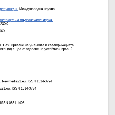
 репутация.
Международна научна
ротекция на търговската марка.
-230X
060
0 "Разширяване на уменията и квалификацията
икации) с цел създаване на устойчиви връз, 2
.
Newmedia21.eu. ISSN 1314-3794
21.eu. ISSN 1314-3794
. ISSN 0861-1408