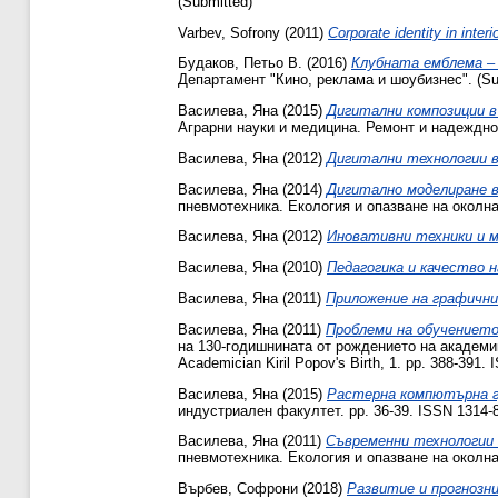
(Submitted)
Varbev, Sofrony
(2011)
Corporate identity in interio
Будаков, Петьо В.
(2016)
Клубната емблема –
Департамент "Кино, реклама и шоубизнес". (Su
Василева, Яна
(2015)
Дигитални композиции в
Аграрни науки и медицина. Ремонт и надежднос
Василева, Яна
(2012)
Дигитални технологии 
Василева, Яна
(2014)
Дигитално моделиране в
пневмотехника. Екология и опазване на околнат
Василева, Яна
(2012)
Иновативни техники и 
Василева, Яна
(2010)
Педагогика и качество н
Василева, Яна
(2011)
Приложение на графични
Василева, Яна
(2011)
Проблеми на обучението
на 130-годишнината от рождението на академик Ки
Academician Kiril Popov's Birth, 1. pp. 388-391.
Василева, Яна
(2015)
Растерна компютърна г
индустриален факултет. pp. 36-39. ISSN 1314-
Василева, Яна
(2011)
Съвременни технологии 
пневмотехника. Екология и опазване на околнат
Върбев, Софрони
(2018)
Развитие и прогнозни