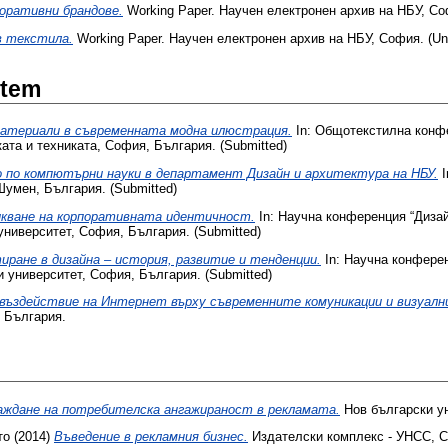
оративни брандове.
Working Paper. Научен електронен архив на НБУ, Соф
в текстила.
Working Paper. Научен електронен архив на НБУ, София. (Un
Item
материали в съвременната модна илюстрация.
In: Общотекстилна конфе
ката и техниката, София, България. (Submitted)
 по компютърни науки в департамент Дизайн и архитектура на НБУ.
I
Шумен, България. (Submitted)
икване на корпоративната идентичност.
In: Научна конференция “Дизай
университет, София, България. (Submitted)
ране в дизайна – история, развитие и тенденции.
In: Научна конферен
и университет, София, България. (Submitted)
ъздействие на Интернет върху съвременните комуникации и визуалн
 България.
аждане на потребителска ангажираност в рекламата.
Нов български у
то
(2014)
Въведение в рекламния бизнес.
Издателски комплекс - УНСС, 