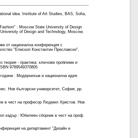
tional idea. Institute of Art Studies, BAS, Sofia,
 Fashion" : Moscow State University of Design
University of Design and Technology, Moscow,
ове от национална конференция с
телство "Епископ Константин Преславски",
о теория - практика: ключови проблеми и
 ISBN 9789549370805
е години : Модернизъм и национална идея.
ес. Нов български университет, София, pp.
ик в чест на професор Людмил Христов. Нов
топ кадър : Юбилеен сборник в чест на проф.
онференция на департамент "Дизайн и