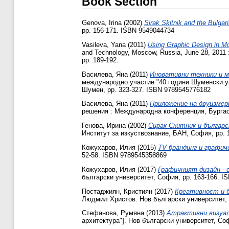
Book Section
Genova, Irina
(2002)
Sirak Skitnik and the Bulgar
pp. 156-171. ISBN 9549044734
Vasileva, Yana
(2011)
Using Graphic Design in Mod
and Technology, Moscow, Russia, June 28, 2011 
pp. 189-192.
Василева, Яна
(2011)
Иновативни техники и 
международно участие "40 години Шуменски ун
Шумен, pp. 323-327. ISBN 9789545776182
Василева, Яна
(2011)
Приложение на двуизме
решения : Международна конференция, Бургас, 
Генова, Ирина
(2002)
Сирак Скитник и българс
Институт за изкуствознание, БАН, София, pp. 
Кожухаров, Илия
(2015)
TV брандинг и графиче
52-58. ISBN 9789545358869
Кожухаров, Илия
(2017)
Графичният дизайн - 
български университет, София, pp. 163-166. I
Постаджиян, Кристиян
(2017)
Креативност и б
Людмил Христов. Нов български университет, 
Стефанова, Румяна
(2013)
Атрактивни визуал
архитектура"]. Нов български университет, Со