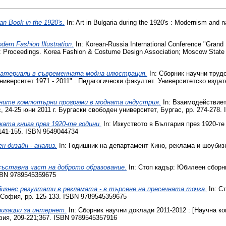
ian Book in the 1920's.
In: Art in Bulgaria during the 1920's : Modernism and na
ern Fashion Illustration.
In: Korean-Russia International Conference "Grand
: Proceedings. Korea Fashion & Costume Design Association; Moscow State 
материали в съвременната модна илюстрация.
In: Сборник научни труд
иверситет 1971 - 2011" : Педагогически факултет. Университетско изда
рните компютърни програми в модната индустрия.
In: Взаимодействиет
24-25 юни 2011 г. Бургаски свободен университет, Бургас, pp. 274-278.
ката книга през 1920-те години.
In: Изкуството в България през 1920-т
141-155. ISBN 9549044734
н дизайн - анализ.
In: Годишник на департамент Кино, реклама и шоубизн
съставна част на доброто образование.
In: Стоп кадър: Юбилеен сборн
SBN 9789545359675
изнес резултати в рекламата - в търсене на пресечната точка.
In: С
София, pp. 125-133. ISBN 9789545359675
изации за интернет.
In: Сборник научни доклади 2011-2012 : [Научна к
фия, 209-221;367. ISBN 9789545357916