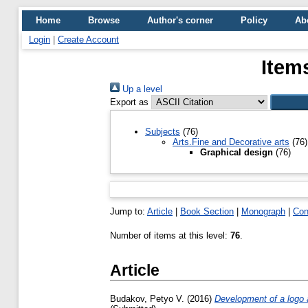
Home
Browse
Author's corner
Policy
Ab
Login
|
Create Account
Item
Up a level
Export as
Subjects
(76)
Arts.Fine and Decorative arts
(76)
Graphical design
(76)
Jump to:
Article
|
Book Section
|
Monograph
|
Con
Number of items at this level:
76
.
Article
Budakov, Petyo V.
(2016)
Development of a logo a