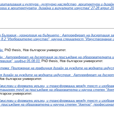
игитализация и култура - културно наследство, архитектура и дизайн
гии в архитектурата, дизайна и визуалните изкуства“ 27-28 април 202
 България - хронология на бъдещето : Автореферат на дисертация за
 8.2 "Изобразително изкуство", научна специалност "Изкуствознание 
йн.
PhD thesis, Нов български университет.
йн : Автореферат на дисертация за присъждане на образователната и
евизия”, шифър 05.08.03.
PhD thesis, Нов български университет.
тема: Приложение на графичния дизайн за нуждите на модната индус
я дизайн за нуждите на модната индустрия : Автореферат на дисерта
Нов български университет.
Смислови и формални връзки, и трансформации между текст и изображе
тационен труд за присъждане на образователна и научна степен "докт
ългарски университет.
Смислови и формални връзки, и трансформации между текст и изображе
а присъждане на образователна и научна степен "доктор", професионал