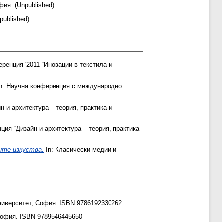
ия. (Unpublished)
published)
ренция '2011 “Иновации в текстила и
n: Научна конференция с международно
н и архитектура – теория, практика и
ция “Дизайн и архитектура – теория, практика
ите изкуства.
In: Класически медии и
ниверситет, София. ISBN 9786192330262
София. ISBN 9789546445650