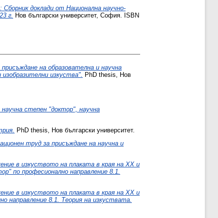
: Сборник доклади от Национална научно-
3 г.
Нов български университет, София. ISBN
 присъждане на образователна и научна
и изобразителни изкуства".
PhD thesis, Нов
 научна степен "доктор", научна
трия.
PhD thesis, Нов български университет.
ционен труд за присъждане на научна и
ние в изкуството на плаката в края на ХХ и
ор" по професионално направление 8.1.
ние в изкуството на плаката в края на ХХ и
но направление 8.1. Теория на изкуствата.