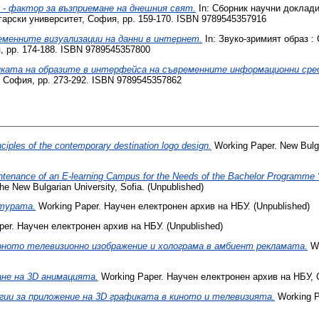
 - фактор за възприемане на днешния свят.
In: Сборник научни доклади
гарски университет, София, pp. 159-170. ISBN 9789545357916
еменните визуализации на данни в интернет.
In: Звуко-зримият образ :
, pp. 174-188. ISBN 9789545357800
ката на образите в интерфейса на съвременните информационни сре
 София, pp. 273-292. ISBN 9789545357862
ciples of the contemporary destination logo design.
Working Paper. New Bulgar
tenance of an E-learning Campus for the Needs of the Bachelor Programme 
he New Bulgarian University, Sofia. (Unpublished)
ктурата.
Working Paper. Научен електронен архив на НБУ. (Unpublished)
er. Научен електронен архив на НБУ. (Unpublished)
рното телевизионно изображение и холограма в амбиент рекламата.
Wo
не на 3D анимацията.
Working Paper. Научен електронен архив на НБУ, 
ии за приложение на 3D графиката в киното и телевизията.
Working P