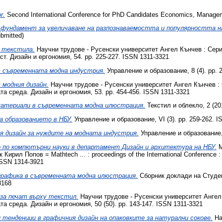
r.
Second International Conference for PhD Candidates Economics, Managem
 фундамент за увеличаване на разпознаваемостта и популярността н
bmitted)
 текстила.
Научни трудове - Русенски университет Ангел Кънчев : Сери
т. Дизайн и ергономия, 54. pp. 225-227. ISSN 1311-3321
в съвременната модна индустрия.
Управление и образование, 8 (4). pp. 
 модния дизайн.
Научни трудове - Русенски университет Ангел Кънчев : 
а среда. Дизайн и ергономия, 53. pp. 454-456. ISSN 1311-3321
материали в съвременната модна илюстрация.
Текстил и облекло, 2 (20
а образованието в НБУ.
Управление и образование, VI (3). pp. 259-262. 
я дизайн за нуждите на модната индустрия.
Управление и образование, 
 по компютърни науки в департамент Дизайн и архитектура на НБУ.
М
рил Попов = Mathtech ... : proceedings of the International Conference : d
 ISSN 1314-3921
рафика в съвременната модна илюстрация.
Сборник доклади на Студен
8168
за печат върху текстил.
Научни трудове - Русенски университет Ангел 
а среда. Дизайн и ергономия, 50 (50). pp. 143-147. ISSN 1311-3321
 тенденции в графичния дизайн на опаковките за натурални сокове.
На