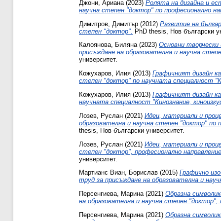
Джони, Ариана
(2023)
Ролята на дизайна и ес
научна степен "доктор" по професионално на
Димитров, Димитър
(2012)
Развитие на българ
степен "доктор".
PhD thesis, Нов български у
Калоянова, Биляна
(2023)
Основни творчески 
присъждане на образователна и научна степе
университет.
Кожухаров, Илия
(2013)
Графичният дизайн ка
степен "доктор" по научната специалност "Ки
Кожухаров, Илия
(2013)
Графичният дизайн ка
научната специалност "Кинознание, киноизкус
Лозев, Руслан
(2021)
Идеи, материали и проц
образователна и научна степен "доктор" по п
thesis, Нов български университет.
Лозев, Руслан
(2021)
Идеи, материали и проц
степен "доктор", професионално направление 
университет.
Мартианс Виан, Борислав
(2015)
Графично изо
труд за присъждане на образователна и научн
Персенгиева, Марина
(2021)
Образна символик
на образователна и научна степен "доктор",
Персенгиева, Марина
(2021)
Образна символик