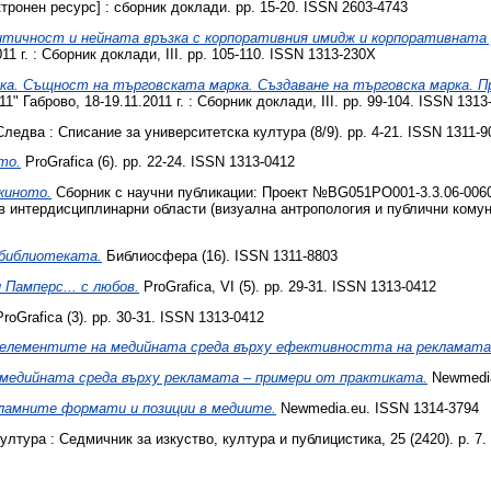
тронен ресурс] : сборник доклади. pp. 15-20. ISSN 2603-4743
тичност и нейната връзка с корпоративния имидж и корпоративната
 г. : Сборник доклади, III. pp. 105-110. ISSN 1313-230X
рка. Същност на търговската марка. Създаване на търговска марка. П
аброво, 18-19.11.2011 г. : Сборник доклади, III. pp. 99-104. ISSN 1313
ледва : Списание за университетска култура (8/9). pp. 4-21. ISSN 1311-9
то.
ProGrafica (6). pp. 22-24. ISSN 1313-0412
киното.
Сборник с научни публикации: Проект №BG051PO001-3.3.06-006
в интердисциплинарни области (визуална антропология и публични комун
 библиотеката.
Библиосфера (16). ISSN 1311-8803
 Памперс... с любов.
ProGrafica, VI (5). pp. 29-31. ISSN 1313-0412
roGrafica (3). pp. 30-31. ISSN 1313-0412
 елементите на медийната среда върху ефективността на рекламата
медийната среда върху рекламата – примери от практиката.
Newmedia
ламните формати и позиции в медиите.
Newmedia.eu. ISSN 1314-3794
ултура : Седмичник за изкуство, култура и публицистика, 25 (2420). p. 7