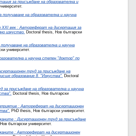
тация за присъждане на образователна и
университет.
а получаване на образователна и научна
и XXI век : Автореферат на дисертация за
лно изкуство.
Doctoral thesis, Нов български
 получаване на образователна и научна
ски университет.
разователна и научна степен "доктор" по
исертационен труд за присъждане на
исше образование 8. "Изкуства".
Doctoral
д за присъждане на образователна и научна
ства".
Doctoral thesis, Нов български
ъзприятие : Автореферат на дисертационен
тва".
PhD thesis, Нов български университет.
лканите : Дисертационен труд за присъждане
, Нов български университет.
алканите : Автореферат на дисертационен