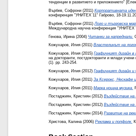
тенденции в развитието и приложението" [Елек
Върбев, Софрони
(2011)
Корпоративната иден
конференция "УНИТЕХ`11" Габрово, 18-19.11.2011
Върбев, Софрони
(2011)
Лого и търговска ма
Международна научна конференция "УНИТЕХ`11" Г
Генова, Ирина
(2004)
Читанки за напреднали.
С
Кожухаров, Илия
(2011)
Властелинът на лого
Кожухаров, Илия
(2015)
Графичният дизайн в 
на докторанти, постдокторанти и млади учени 
(1). pp. 243-254.
Кожухаров, Илия
(2012)
Графичният дизайн и
Кожухаров, Илия
(2011)
За Ксерокс, Нескафе и
Кожухаров, Илия
(2011)
Марка нощна музика.
P
Постаджиян, Кристиян
(2012)
Въздействие на
Постаджиян, Кристиян
(2012)
Въздействие на 
Постаджиян, Кристиян
(2014)
Развитие на рек
Христова, Калина
(2006)
Реклама и попфолк.
К