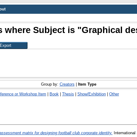
out
s where Subject is "Graphical de
Group by:
Creators
|
Item Type
ference or Workshop Item
|
Book
|
Thesis
|
Show/Exhibition
|
Other
ssessment matrix for designing football club corporate identity.
International