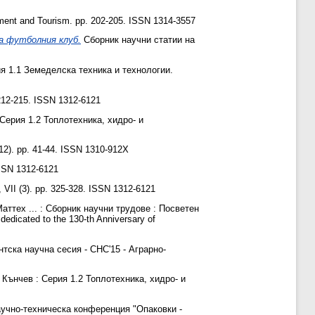
ent and Tourism. pp. 202-205. ISSN 1314-3557
а футболния клуб.
Сборник научни статии на
я 1.1 Земеделска техника и технологии.
212-215. ISSN 1312-6121
Серия 1.2 Топлотехника, хидро- и
12). pp. 41-44. ISSN 1310-912X
ISSN 1312-6121
VII (3). pp. 325-328. ISSN 1312-6121
аттех ... : Сборник научни трудове : Посветен
edicated to the 130-th Anniversary of
тска научна сесия - СНС'15 - Аграрно-
Кънчев : Серия 1.2 Топлотехника, хидро- и
учно-техническа конференция "Опаковки -