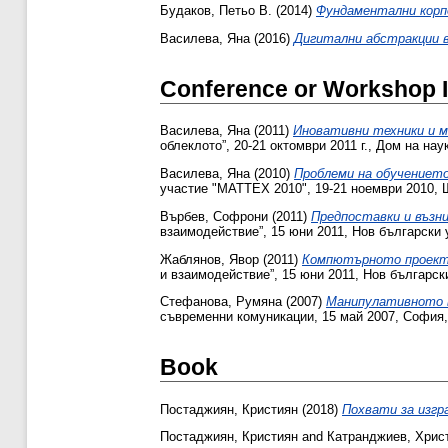
Будаков, Петьо В.
(2014)
Фундаментални корп
Василева, Яна
(2016)
Дигитални абстракции 
Conference or Workshop 
Василева, Яна
(2011)
Иновативни техники и 
облеклото”, 20-21 октомври 2011 г., Дом на нау
Василева, Яна
(2010)
Проблеми на обучението
участие "МАТТЕХ 2010", 19-21 ноември 2010, 
Върбев, Софрони
(2011)
Предпоставки и възн
взаимодействие”, 15 юни 2011, Нов български 
Жаблянов, Явор
(2011)
Компютърното проекти
и взаимодействие”, 15 юни 2011, Нов българск
Стефанова, Румяна
(2007)
Манипулативното в
съвременни комуникации, 15 май 2007, София,
Book
Постаджиян, Кристиян
(2018)
Похвати за изгр
Постаджиян, Кристиян
and
Катранджиев, Хрис