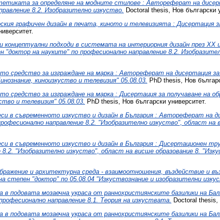
тетиката за определяне на модните стилове : Автореферат на дисер
правление 8.2. Изобразително изкуство.
Doctoral thesis, Нов български 
ския графичен дизайн в печата, киното и телевизията : Дисертация з
ниверситет.
и концептуални подходи в системата на интериорния дизайн през XX 
н "доктор на науките" по професионално направление 8.2. Изобразите
то средство за изграждане на марка : Автореферат на дисертация за
нознание, киноизкуство и телевизия" 05.08.03.
PhD thesis, Нов българ
то средство за изграждане на марка : Дисертация за получаване на об
тво и телевизия" 05.08.03.
PhD thesis, Нов български университет.
еси в съвременното изкуство и дизайн в България : Автореферат на д
рофесионално направление 8.2. "Изобразително изкуство", област на в
еси в съвременното изкуство и дизайн в България : Дисертационен тру
8.2. "Изобразително изкуство", област на висше образование 8. "Изку
бражение и архитектурна среда - взаимоотношения, въздействие и в
а степен "доктор" по 05.08.04 "Изкуствознание и изобразителни изкус
а в подовата мозаечна украса от раннохристиянските базилики на Ба
 професионално направление 8.1. Теория на изкуствата.
Doctoral thesis
а в подовата мозаечна украса от раннохристиянските базилики на Б