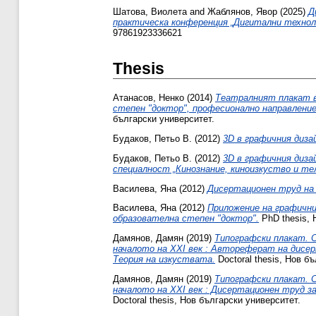
Шатова, Виолета
and
Жаблянов, Явор
(2025)
Д
практическа конференция „Дигитални техноло
97861923336621
Thesis
Атанасов, Ненко
(2014)
Театралният плакат в
степен "доктор", професионално направление
български университет.
Будаков, Петьо В.
(2012)
3D в графичния диза
Будаков, Петьо В.
(2012)
3D в графичния диза
специалност „Кинознание, киноизкуство и тел
Василева, Яна
(2012)
Дисертационен труд на 
Василева, Яна
(2012)
Приложение на графични
образователна степен "доктор".
PhD thesis, 
Дамянов, Дамян
(2019)
Типографски плакат. 
началото на ХХI век : Автореферат на дисер
Теория на изкуствата.
Doctoral thesis, Нов б
Дамянов, Дамян
(2019)
Типографски плакат. 
началото на ХХI век : Дисертационен труд з
Doctoral thesis, Нов български университет.