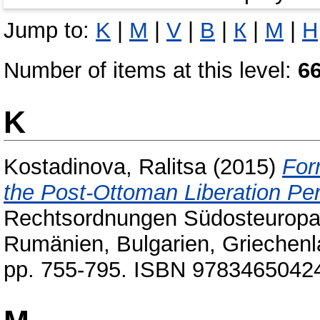
Jump to:
K
|
M
|
V
|
В
|
К
|
М
|
Н
Number of items at this level:
6
K
Kostadinova, Ralitsa
(2015)
For
the Post-Ottoman Liberation Per
Rechtsordnungen Südosteuropas
Rumänien, Bulgarien, Griechenl
pp. 755-795. ISBN 9783465042