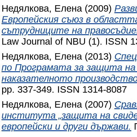
Недялкова, Елена
(2009)
Разв
Европейския съюз в областт
сътрудниците на правосъдие
Law Journal of NBU (1). ISSN 
Недялкова, Елена
(2013)
Спец
по Програмата за защита на
наказателното производство
pp. 337-349. ISSN 1314-8087
Недялкова, Елена
(2007)
Срав
института „защита на свиде
европейски и други държави.
П