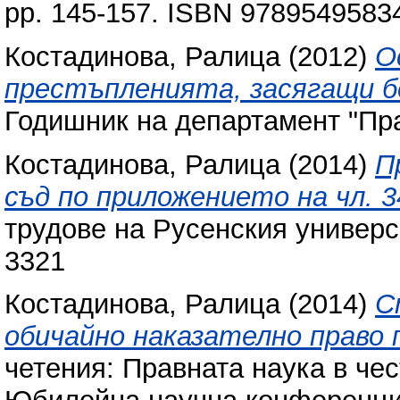
pp. 145-157. ISBN 9789549583
Костадинова, Ралица
(2012)
О
престъпленията, засягащи 
Годишник на департамент "Прав
Костадинова, Ралица
(2014)
П
съд по приложението на чл. 34
трудове на Русенския университ
3321
Костадинова, Ралица
(2014)
С
обичайно наказателно право пр
четения: Правната наука в че