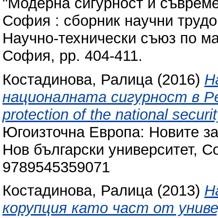
"Модерна сигурност и съвремен
София : сборник научни трудов
Научно-технически съюз по ма
София, pp. 404-411.
Костадинова, Ралица
(2016)
Н
националната сигурност в Ре
protection of the national securi
Югоизточна Европа: Новите за
Нов български университет, С
9789545359071
Костадинова, Ралица
(2013)
Н
корупция като част от унив