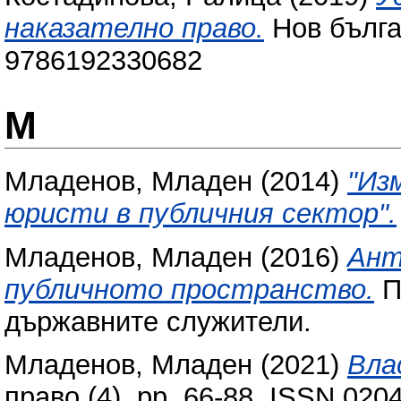
наказателно право.
Нов бълга
9786192330682
М
Младенов, Младен
(2014)
"Из
юристи в публичния сектор".
Младенов, Младен
(2016)
Ант
публичното пространство.
П
държавните служители.
Младенов, Младен
(2021)
Вла
право (4). pp. 66-88. ISSN 020