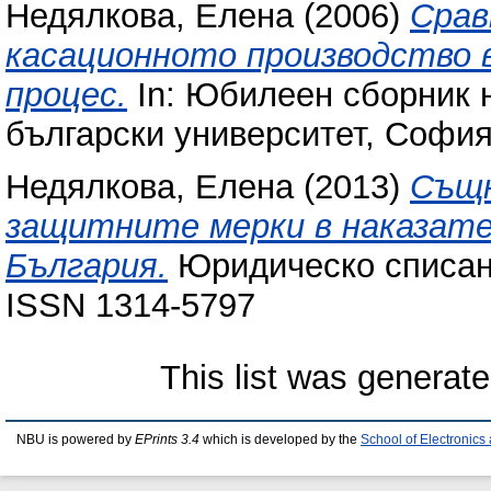
Недялкова, Елена
(2006)
Срав
касационното производство в
процес.
In: Юбилеен сборник н
български университет, София
Недялкова, Елена
(2013)
Същн
защитните мерки в наказате
България.
Юридическо списани
ISSN 1314-5797
This list was generat
NBU is powered by
EPrints 3.4
which is developed by the
School of Electronic