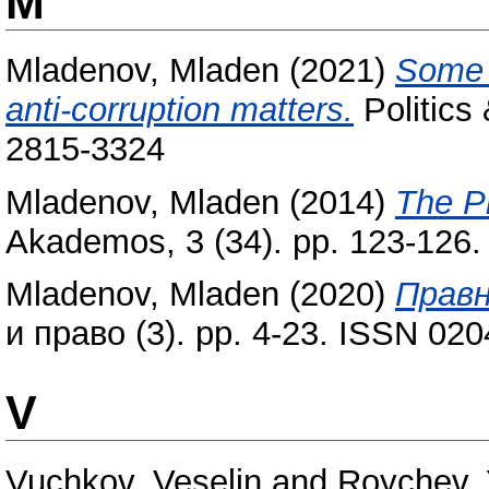
M
Mladenov, Mladen
(2021)
Some p
anti-corruption matters.
Politics 
2815-3324
Mladenov, Mladen
(2014)
The P
Akademos, 3 (34). pp. 123-126
Mladenov, Mladen
(2020)
Правн
и право (3). pp. 4-23. ISSN 02
V
Vuchkov, Veselin
and
Roychev,