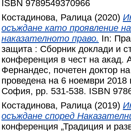
ISBN 9789549370966
Костадинова, Ралица
(2020)
И
осъждане като проявление на
наказателното право.
In: Пра
защита : Сборник доклади и с
конференция в чест на акад. 
Фернандес, почетен доктор на
проведена на 6 ноември 2018 г
София, pp. 531-538. ISBN 978
Костадинова, Ралица
(2019)
И
осъждане според Наказателни
конференция „Традиция и разв