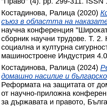
"Право" (4). pp. 299-311. ISSN
Костадинова, Ралица
(2020)
К
съюз в областта на наказат
научна конференция "Широката 
сборник научни трудове. Т. 2.
социална и културна сигурнос
машиностроене Индустрия 4.0,
Костадинова, Ралица
(2024)
Р
домашно насилие и българско
Реформата на защитата от до
от научно-приложна конференц
за държавата и правото, Бълг