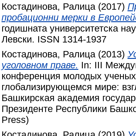
Костадинова, Ралица
(2017)
П
пробационни мерки в Eвропей
годишната университетска на
Левски. ISSN 1314-1937
Костадинова, Ралица
(2013)
У
уголовном праве.
In: III Межд
конференция молодых ученых 
глобализирующемся мире: взг
Башкирская академия государ
Президенте Республики Башкор
Press)
Костадинова, Ралица
(2019)
У