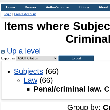
Home
Browse
Author's corner
Policy
About
Login
|
Create Account
Items where Subject
Crimina
Up a level
Export as
Subjects
(66)
Law
(66)
Penal/criminal law. 
Group by:
C