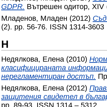
GDPR.
Вътрешен одитор, XIV (
Младенов, Младен
(2012)
Съд
(2). pp. 56-76. ISSN 1314-3603
Н
Недялкова, Елена
(2010)
Норм
класифицираната информаци
нерегламентиран достъп.
Пра
Недялкова, Елена
(2012)
Прав
защитения свидетел в бълга
pp. 89-93. ISSN 1314 – 5312