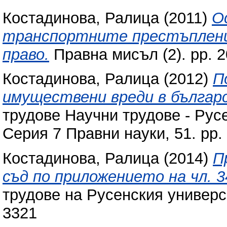
Костадинова, Ралица
(2011)
О
транспортните престъплени
право.
Правна мисъл (2). pp. 2
Костадинова, Ралица
(2012)
П
имуществени вреди в българ
трудове Научни трудове - Рус
Серия 7 Правни науки, 51. pp.
Костадинова, Ралица
(2014)
П
съд по приложението на чл. 34
трудове на Русенския универси
3321