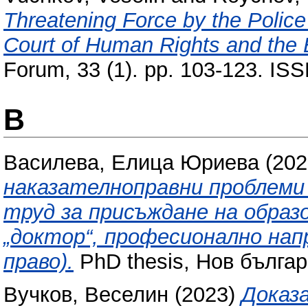
Threatening Force by the Police
Court of Human Rights and the 
Forum, 33 (1). pp. 103-123. IS
В
Василева, Елица Юриева
(202
наказателноправни проблеми
труд за присъждане на образ
„доктор“, професионално нап
право).
PhD thesis, Нов българ
Вучков, Веселин
(2023)
Доказ