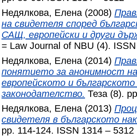
Недялкова, Елена
(2008)
Прав
на свидетеля според българ
САЩ, европейски и други дър
= Law Journal of NBU (4). ISS
Недялкова, Елена
(2014)
Прав
понятието за анонимност на
европейското и българското
законодателство.
Теза (8). p
Недялкова, Елена
(2013)
Проц
свидетеля в българското на
pp. 114-124. ISSN 1314 – 5312