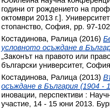
Юбилейна научна конференция
години от рождението на проф
октомври 2013 г.]. Университе
стопанство, София, pp. 97-10
Костадинова, Ралица
(2016)
Б
условното осъждане в Българ
„Законът на правото или право
български университет, София,
Костадинова, Ралица
(2013)
В
осъждане в България (1904 - 1
иновации, перспективи : Нау
участие, 14 - 15 юни 2013. Бу