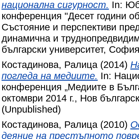
национална сигурност.
In: Ю
конференция "Десет години об
Състояние и перспективи пред
динамична и труднопредвидима
български университет, София,
Костадинова, Ралица
(2014)
Н
погледа на медиите.
In: Наци
конференция „Медиите в Бълга
октомври 2014 г., Нов българс
(Unpublished)
Костадинова, Ралица
(2010)
О
деяние на престъпното повр