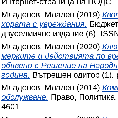
Интернет-страница на ПОДС.
Младенов, Младен
(2019)
Кво
хората с увреждания.
Бюджетн
двуседмично издание (6). ISS
Младенов, Младен
(2020)
Клю
мерките и действията по вр
обявено с Решение на Народ
година.
Вътрешен одитор (1). 
Младенов, Младен
(2014)
Ком
обслужване.
Право, Политика, 
4601