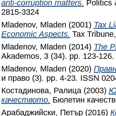
anti-corruption matters.
Politics 
2815-3324
Mladenov, Mladen
(2001)
Tax Li
Economic Aspects.
Tax Tribune,
Mladenov, Mladen
(2014)
The P
Akademos, 3 (34). pp. 123-126
Mladenov, Mladen
(2020)
Правн
и право (3). pp. 4-23. ISSN 02
Костадинова, Ралица
(2003)
Ю
качеството.
Бюлетин качество
Арабаджийски, Петър
(2016)
К