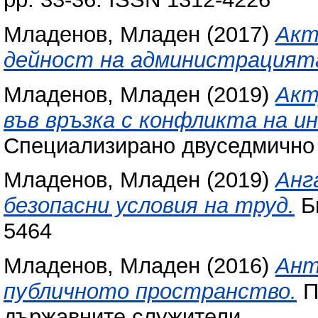
Младенов, Младен
(2017)
Акт
дейност на администрацият
Младенов, Младен
(2019)
Акт
във връзка с конфликта на и
Специализирано двуседмично и
Младенов, Младен
(2019)
Анг
безопасни условия на труд.
Бю
5464
Младенов, Младен
(2016)
Ант
публичното пространство.
П
държавните служители.