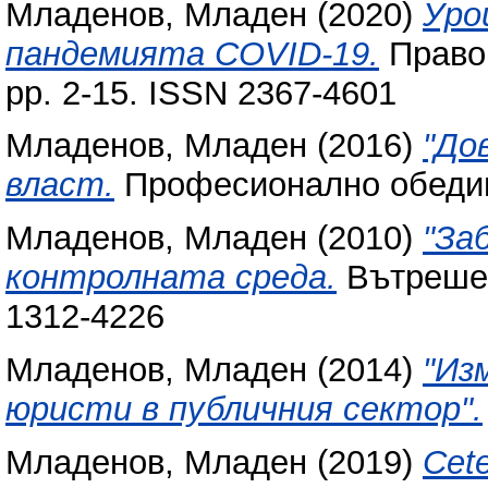
Младенов, Младен
(2020)
Уро
пандемията COVID-19.
Право,
pp. 2-15. ISSN 2367-4601
Младенов, Младен
(2016)
"До
власт.
Професионално обедин
Младенов, Младен
(2010)
"За
контролната среда.
Вътрешен 
1312-4226
Младенов, Младен
(2014)
"Из
юристи в публичния сектор".
Младенов, Младен
(2019)
Cete