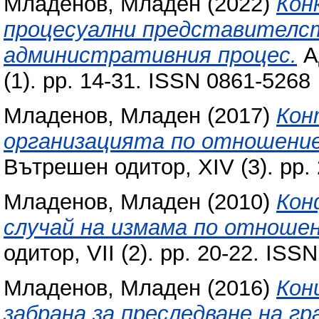
Младенов, Младен
(2022)
Кон
процесуални представителст
административния процес.
А
(1). pp. 14-31. ISSN 0861-5268
Младенов, Младен
(2017)
Кон
организацията по отношени
Вътрешен одитор, XIV (3). pp.
Младенов, Младен
(2010)
Кон
случай на измама по отношен
одитор, VІІ (2). pp. 20-22. ISS
Младенов, Младен
(2016)
Кон
забрана за преследване на гр