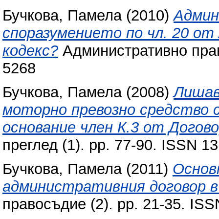
Бучкова, Памела
(2010)
Админ
споразумението по чл. 20 о
кодекс?
Административно право
5268
Бучкова, Памела
(2008)
Лишав
моторно превозно средство 
основание член К.3 от Догово
преглед (1). pp. 77-90. ISSN 1
Бучкова, Памела
(2011)
Основ
административния договор в
правосъдие (2). pp. 21-35. IS