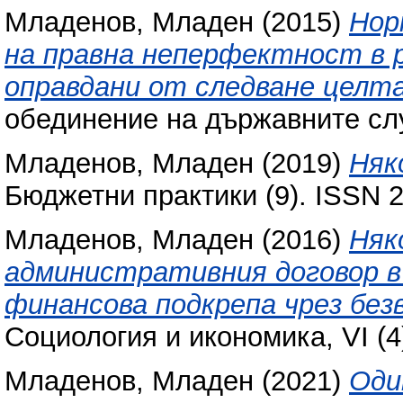
Младенов, Младен
(2015)
Нор
на правна неперфектност в
оправдани от следване целта
обединение на държавните сл
Младенов, Младен
(2019)
Няк
Бюджетни практики (9). ISSN 
Младенов, Младен
(2016)
Няк
административния договор в
финансова подкрепа чрез без
Социология и икономика, VI (4
Младенов, Младен
(2021)
Оди