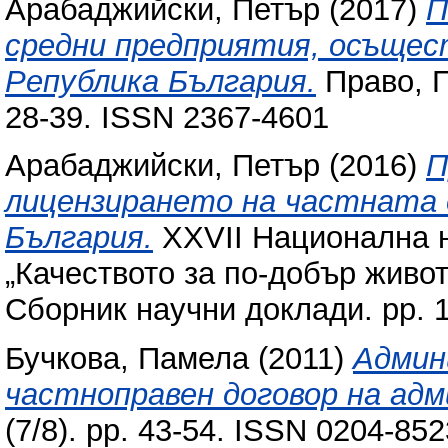
Арабаджийски, Петър
(2017)
П
средни предприятия, осъщес
Република България.
Право, П
28-39. ISSN 2367-4601
Арабаджийски, Петър
(2016)
П
лицензирането на частната 
България.
XXVII Национална 
„Качеството за по-добър живот
Сборник научни доклади. pp. 
Бучкова, Памела
(2011)
Админ
частноправен договор на ад
(7/8). pp. 43-54. ISSN 0204-852