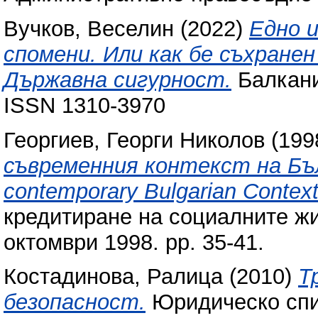
Вучков, Веселин
(2022)
Едно 
спомени. Или как бе съхране
Държавна сигурност.
Балканис
ISSN 1310-3970
Георгиев, Георги Николов
(199
съвременния контекст на Бълг
contemporary Bulgarian Context
кредитиране на социалните жи
октомври 1998. pp. 35-41.
Костадинова, Ралица
(2010)
Т
безопасност.
Юридическо спис