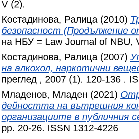
V (2).
Костадинова, Ралица
(2010)
Т
безопасност (Продължение от
на НБУ = Law Journal of NBU, V
Костадинова, Ралица
(2007)
У
на алкохол, наркотични веще
преглед , 2007 (1). 120-136 . 
Младенов, Младен
(2021)
Отр
дейността на вътрешния ко
организациите в публичния с
pp. 20-26. ISSN 1312-4226