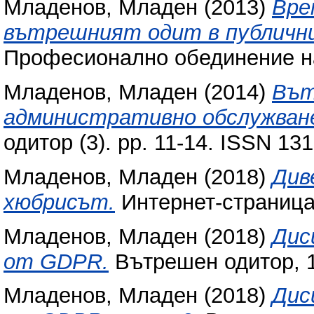
Младенов, Младен
(2013)
Вре
вътрешният одит в публични
Професионално обединение н
Младенов, Младен
(2014)
Вът
административно обслужване
одитор (3). pp. 11-14. ISSN 13
Младенов, Младен
(2018)
Див
хюбрисът.
Интернет-страниц
Младенов, Младен
(2018)
Дис
от GDPR.
Вътрешен одитор, 15
Младенов, Младен
(2018)
Дис